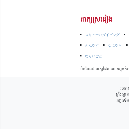
ពាក្យស្រដៀង
スキューバダイビング
えんやす
なにやら
ならいごと
មិនមែនជាពាក្យដែលលោកអ្នកកំព
វចនាន
គ្រឹះស្ថ
វប្បធម៌