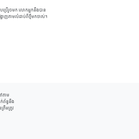
ប្រើរួចមក លោកអ្នកនឹងបាន
ង្ហាញតាមលំដាប់ពីថ្មីមកចាស់។
ននៅតាម
់ព័ន្ធនឹង
រឹមត្រូវ