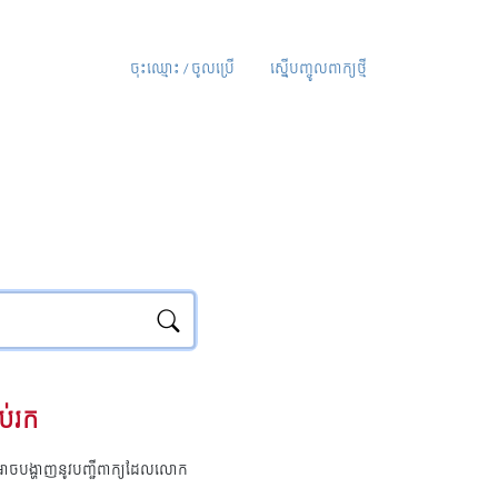
ចុះឈ្មោះ / ចូលប្រើ
ស្នើបញ្ចូលពាក្យថ្មី
ប់រក
ុំអាចបង្ហាញនូវបញ្ជីពាក្យដែលលោក