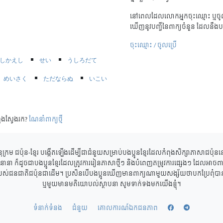
នៅពេលដែលលោកអ្នកចុះឈ្មោះ ឬចូល
ឃើញនូវបញ្ជីនៃពាក្យចំនួន ដែលនឹងប
ចុះឈ្មោះ / ចូលប្រើ
しかえし
せい
うしろだて
めいさく
ただならぬ
いこい
ុងស្វែងរក?
ណែនាំពាក្យថ្មី
ុក្រម ជប៉ុន-ខ្មែរ បង្កើតឡើងដើម្បីជាជំនួយសម្រាប់បងប្អូនខ្មែរដែលកំពុងសិក្សាភាសាជប៉ុ
ាននានា ក៏ដូចជាបងប្អូនខ្មែរដែលត្រូវការរៀនភាសាថ្មីៗ និងបំពេញតម្រូវការផ្សេងៗ ដែលអាចពាក
របស់ជនជាតិជប៉ុនជាដើម។ ប្រសិនបើបងប្អូនឃើញមានពាក្យណាមួយសង្ស័យថាបកប្រែពុំបានត្
ឬមួយមានមតិយោបល់ស្ថាបនា សូមទាក់ទងមកយើងខ្ញុំ។
ទំនាក់ទំនង
ជំនួយ
គោលការណ៍ឯកជនភាព