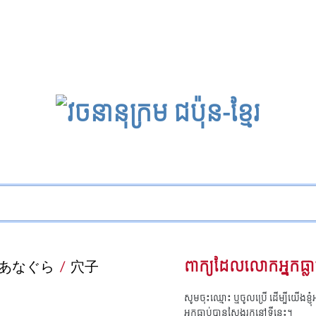
あなぐら
/
穴子
ពាក្យដែលលោកអ្នកធ្លា
សូមចុះឈ្មោះ ឬចូលប្រើ ដើម្បីយើងខ្ញ
អ្នកធ្លាប់បានស្វែងរកនៅទីនេះ។