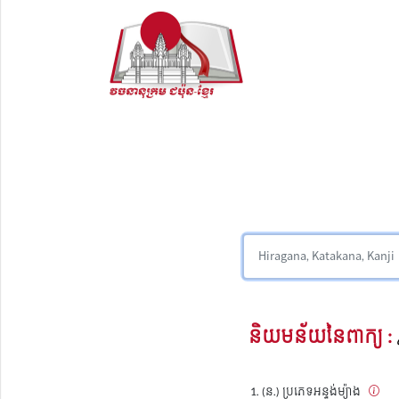
និយមន័យនៃពាក្យ :
(ន.) ប្រភេទអន្ទង់ម្យ៉ាង