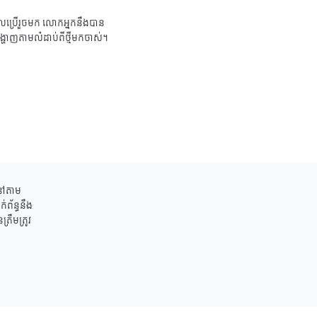
ប្រើរួចមក លោកអ្នកនឹងបាន
ង្ហាញតាមលំដាប់ពីថ្មីមកចាស់។
ននៅតាម
់ព័ន្ធនឹង
រឹមត្រូវ