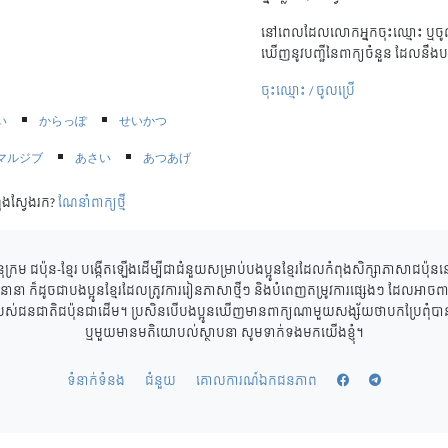
នៅពេលដែលលោកអ្នកចុះឈ្មោះ ឬចូល
ឃើញនូវបញ្ជីនៃពាក្យចំនួន ដែលនឹងប
ចុះឈ្មោះ / ចូលប្រើ
い
からっぽ
せいかつ
マルジブ
あさい
あつあげ
ុងស្វែងរក?
ណែនាំពាក្យថ្មី
ុក្រម ជប៉ុន-ខ្មែរ បង្កើតឡើងដើម្បីជាជំនួយសម្រាប់បងប្អូនខ្មែរដែលកំពុងសិក្សាភាសាជប៉ុ
ាននានា ក៏ដូចជាបងប្អូនខ្មែរដែលត្រូវការរៀនភាសាថ្មីៗ និងបំពេញតម្រូវការផ្សេងៗ ដែលអាចពាក
របស់ជនជាតិជប៉ុនជាដើម។ ប្រសិនបើបងប្អូនឃើញមានពាក្យណាមួយសង្ស័យថាបកប្រែពុំបានត្
ឬមួយមានមតិយោបល់ស្ថាបនា សូមទាក់ទងមកយើងខ្ញុំ។
ទំនាក់ទំនង
ជំនួយ
គោលការណ៍ឯកជនភាព