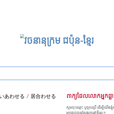
いあわせる
/
居合わせる
ពាក្យដែលលោកអ្នកធ្លា
សូមចុះឈ្មោះ ឬចូលប្រើ ដើម្បីយើងខ្ញ
អ្នកធ្លាប់បានស្វែងរកនៅទីនេះ។