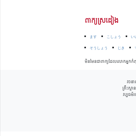
ពាក្យស្រដៀង
ます
こしょう
い
そうしょう
じき
មិនមែនជាពាក្យដែលលោកអ្នកកំព
វចនាន
គ្រឹះស្ថ
វប្បធម៌