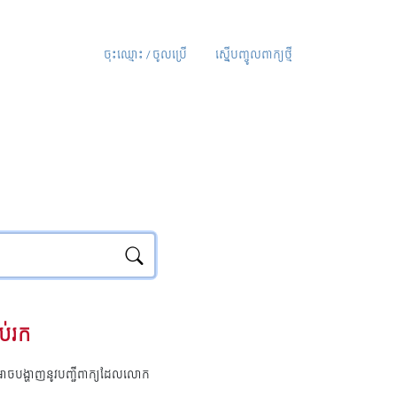
ចុះឈ្មោះ / ចូលប្រើ
ស្នើបញ្ចូលពាក្យថ្មី
ប់រក
ុំអាចបង្ហាញនូវបញ្ជីពាក្យដែលលោក