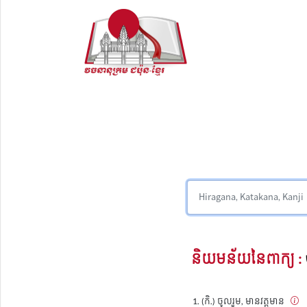
និយមន័យនៃពាក្យ :
(កិ.) ចូលរួម, មានវត្តមាន