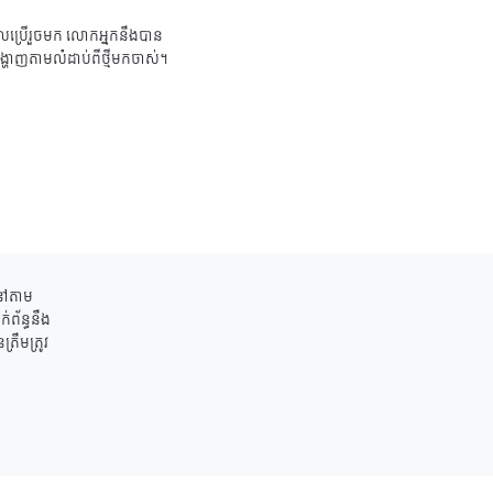
ប្រើរួចមក លោកអ្នកនឹងបាន
ង្ហាញតាមលំដាប់ពីថ្មីមកចាស់។
ននៅតាម
់ព័ន្ធនឹង
រឹមត្រូវ