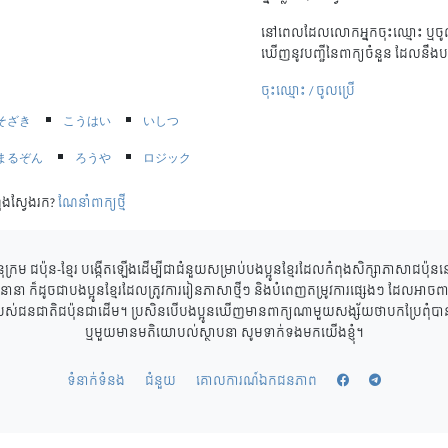
នៅពេលដែលលោកអ្នកចុះឈ្មោះ ឬចូល
ឃើញនូវបញ្ជីនៃពាក្យចំនួន ដែលនឹងប
ចុះឈ្មោះ / ចូលប្រើ
そざき
こうはい
いしつ
まるぞん
ろうや
ロジック
ុងស្វែងរក?
ណែនាំពាក្យថ្មី
ុក្រម ជប៉ុន-ខ្មែរ បង្កើតឡើងដើម្បីជាជំនួយសម្រាប់បងប្អូនខ្មែរដែលកំពុងសិក្សាភាសាជប៉ុ
ាននានា ក៏ដូចជាបងប្អូនខ្មែរដែលត្រូវការរៀនភាសាថ្មីៗ និងបំពេញតម្រូវការផ្សេងៗ ដែលអាចពាក
របស់ជនជាតិជប៉ុនជាដើម។ ប្រសិនបើបងប្អូនឃើញមានពាក្យណាមួយសង្ស័យថាបកប្រែពុំបានត្
ឬមួយមានមតិយោបល់ស្ថាបនា សូមទាក់ទងមកយើងខ្ញុំ។
ទំនាក់ទំនង
ជំនួយ
គោលការណ៍ឯកជនភាព