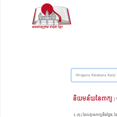
និយមន័យនៃពាក្យ :
(គុ.) ដែលគ្មានពាក្យនឹងថ្ល