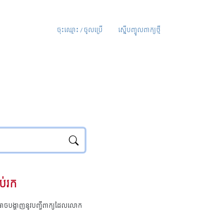
ចុះឈ្មោះ / ចូលប្រើ
ស្នើបញ្ចូលពាក្យថ្មី
ប់រក
ុំអាចបង្ហាញនូវបញ្ជីពាក្យដែលលោក