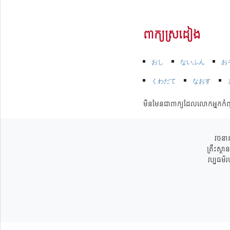
ពាក្យស្រដៀង
おし
ないふん
お
くわだて
なおす
មិនមែនជាពាក្យដែលលោកអ្នកកំព
វចនាន
គ្រឹះស្ថ
វប្បធម៌