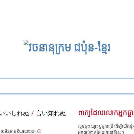
いいしれぬ
/
言い知れぬ
ពាក្យដែលលោកអ្នកធ្លា
សូមចុះឈ្មោះ ឬចូលប្រើ ដើម្បីយើងខ្ញ
ែង, ដែលមិនអាចនិយាយបាន
អ្នកធ្លាប់បានស្វែងរកនៅទីនេះ។