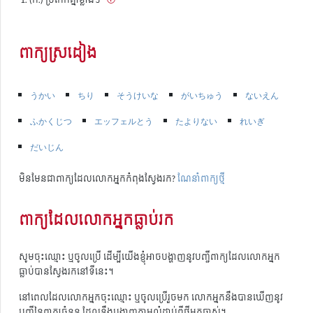
ពាក្យស្រដៀង
うかい
ちり
そうけいな
がいちゅう
ないえん
ふかくじつ
エッフェルとう
たよりない
れいぎ
だいじん
មិនមែនជាពាក្យដែលលោកអ្នកកំពុងស្វែងរក?
ណែនាំពាក្យថ្មី
ពាក្យដែលលោកអ្នកធ្លាប់រក
សូមចុះឈ្មោះ ឬចូលប្រើ ដើម្បីយើងខ្ញុំអាចបង្ហាញនូវបញ្ជីពាក្យដែលលោកអ្នក
ធ្លាប់បានស្វែងរកនៅទីនេះ។
នៅពេលដែលលោកអ្នកចុះឈ្មោះ ឬចូលប្រើរួចមក លោកអ្នកនឹងបានឃើញនូវ
បញ្ជីនៃពាក្យចំនួន ដែលនឹងបង្ហាញតាមលំដាប់ពីថ្មីមកចាស់។