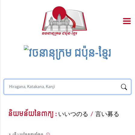
និយមន័យនៃពាក្យ :
いいつのる
/
言い募る
(កិ.) ប្រកែកគ្នាខ្លាំងៗ