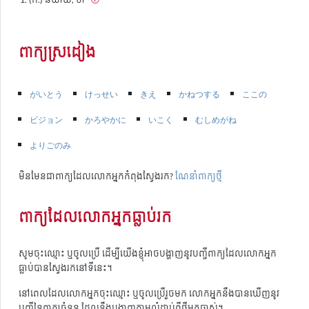
ពាក្យស្រដៀង
がいとう
けっせい
きえ
かねつする
ここの
ビジョン
かろやかに
いこく
むしめがね
よりごのみ
មិនមែនជាពាក្យដែលលោកអ្នកកំពុងស្វែងរក?
ណែនាំពាក្យថ្មី
ពាក្យដែលលោកអ្នកធ្លាប់រក
សូមចុះឈ្មោះ ឬចូលប្រើ ដើម្បីយើងខ្ញុំអាចបង្ហាញនូវបញ្ជីពាក្យដែលលោកអ្នក
ធ្លាប់បានស្វែងរកនៅទីនេះ។
នៅពេលដែលលោកអ្នកចុះឈ្មោះ ឬចូលប្រើរួចមក លោកអ្នកនឹងបានឃើញនូវ
បញ្ជីនៃពាក្យចំនួន ដែលនឹងបង្ហាញតាមលំដាប់ពីថ្មីមកចាស់។