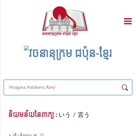
និយមន័យនៃពាក្យ :
いう
/
言う
(កិ.) និយាយ, ថា