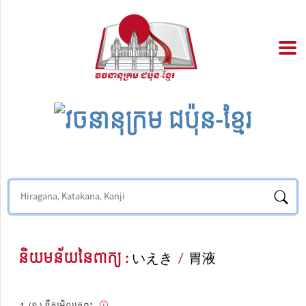
និយមន័យនៃពាក្យ :
いえき
/
胃液
(ន.) ទឹករម្អិលក្រពះ