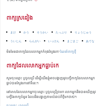
ពាក្យស្រដៀង
まけ
かう
そうかい
たっぷり
りょうじゅう
ういじん
らんがい
いっけん
まごまご
あてな
មិនមែនជាពាក្យដែលលោកអ្នកកំពុងស្វែងរក?
ណែនាំពាក្យថ្មី
ពាក្យដែលលោកអ្នកធ្លាប់រក
សូមចុះឈ្មោះ ឬចូលប្រើ ដើម្បីយើងខ្ញុំអាចបង្ហាញនូវបញ្ជីពាក្យដែលលោកអ្នក
ធ្លាប់បានស្វែងរកនៅទីនេះ។
នៅពេលដែលលោកអ្នកចុះឈ្មោះ ឬចូលប្រើរួចមក លោកអ្នកនឹងបានឃើញនូវ
បញ្ជីនៃពាក្យចំនួន ដែលនឹងបង្ហាញតាមលំដាប់ពីថ្មីមកចាស់។
ចុះឈ្មោះ / ចូលប្រើ