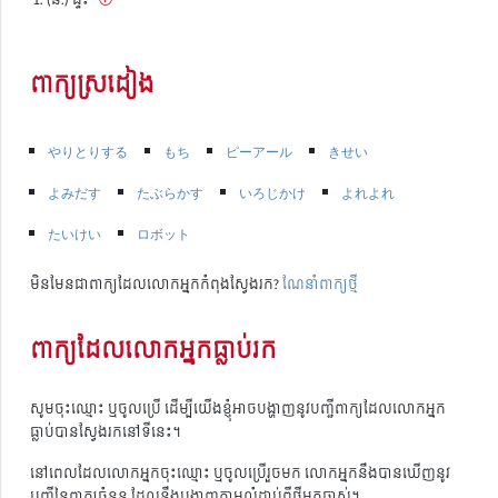
ពាក្យស្រដៀង
やりとりする
もち
ピーアール
きせい
よみだす
たぶらかす
いろじかけ
よれよれ
たいけい
ロボット
មិនមែនជាពាក្យដែលលោកអ្នកកំពុងស្វែងរក?
ណែនាំពាក្យថ្មី
ពាក្យដែលលោកអ្នកធ្លាប់រក
សូមចុះឈ្មោះ ឬចូលប្រើ ដើម្បីយើងខ្ញុំអាចបង្ហាញនូវបញ្ជីពាក្យដែលលោកអ្នក
ធ្លាប់បានស្វែងរកនៅទីនេះ។
នៅពេលដែលលោកអ្នកចុះឈ្មោះ ឬចូលប្រើរួចមក លោកអ្នកនឹងបានឃើញនូវ
បញ្ជីនៃពាក្យចំនួន ដែលនឹងបង្ហាញតាមលំដាប់ពីថ្មីមកចាស់។