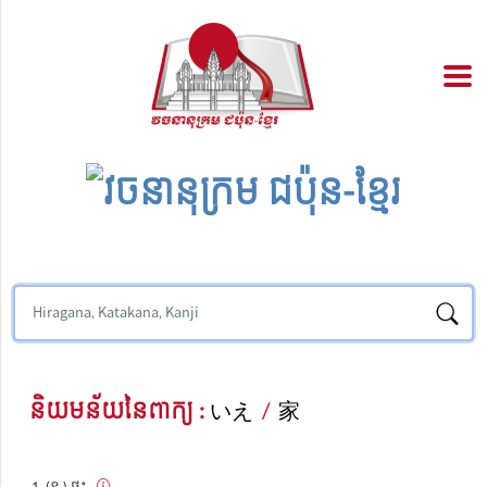
និយមន័យនៃពាក្យ :
いえ
/
家
(ន.) ផ្ទះ