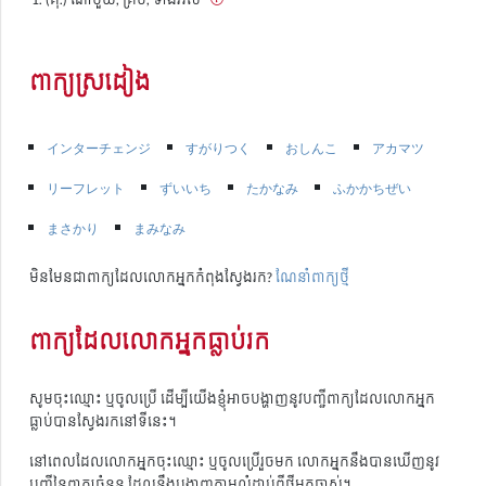
ពាក្យស្រដៀង
インターチェンジ
すがりつく
おしんこ
アカマツ
リーフレット
ずいいち
たかなみ
ふかかちぜい
まさかり
まみなみ
មិនមែនជាពាក្យដែលលោកអ្នកកំពុងស្វែងរក?
ណែនាំពាក្យថ្មី
ពាក្យដែលលោកអ្នកធ្លាប់រក
សូមចុះឈ្មោះ ឬចូលប្រើ ដើម្បីយើងខ្ញុំអាចបង្ហាញនូវបញ្ជីពាក្យដែលលោកអ្នក
ធ្លាប់បានស្វែងរកនៅទីនេះ។
នៅពេលដែលលោកអ្នកចុះឈ្មោះ ឬចូលប្រើរួចមក លោកអ្នកនឹងបានឃើញនូវ
បញ្ជីនៃពាក្យចំនួន ដែលនឹងបង្ហាញតាមលំដាប់ពីថ្មីមកចាស់។