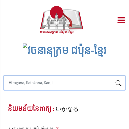
និយមន័យនៃពាក្យ :
いかなる
(គុ.) ណាមួយ, គ្រប់, ទាំងអស់