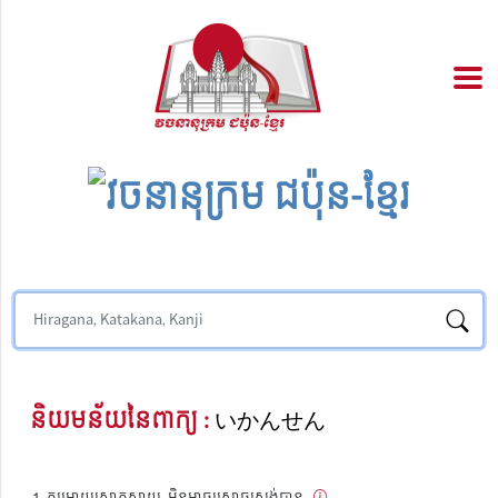
និយមន័យនៃពាក្យ :
いかんせん
គួរអោយសោកស្តាយ, មិនអាចស្រោចស្រង់បាន