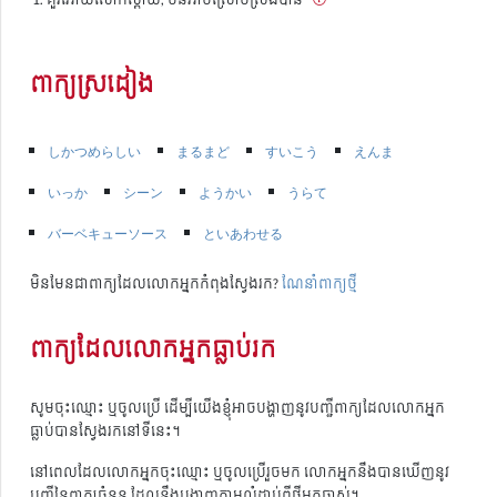
ពាក្យស្រដៀង
しかつめらしい
まるまど
すいこう
えんま
いっか
シーン
ようかい
うらて
バーベキューソース
といあわせる
មិនមែនជាពាក្យដែលលោកអ្នកកំពុងស្វែងរក?
ណែនាំពាក្យថ្មី
ពាក្យដែលលោកអ្នកធ្លាប់រក
សូមចុះឈ្មោះ ឬចូលប្រើ ដើម្បីយើងខ្ញុំអាចបង្ហាញនូវបញ្ជីពាក្យដែលលោកអ្នក
ធ្លាប់បានស្វែងរកនៅទីនេះ។
នៅពេលដែលលោកអ្នកចុះឈ្មោះ ឬចូលប្រើរួចមក លោកអ្នកនឹងបានឃើញនូវ
បញ្ជីនៃពាក្យចំនួន ដែលនឹងបង្ហាញតាមលំដាប់ពីថ្មីមកចាស់។