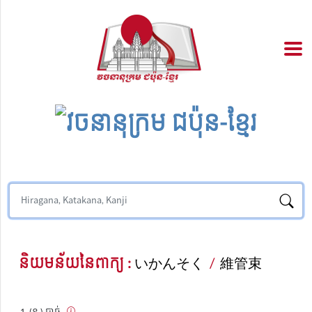
និយមន័យនៃពាក្យ :
いかんそく
/
維管束
(ន.) បាច់