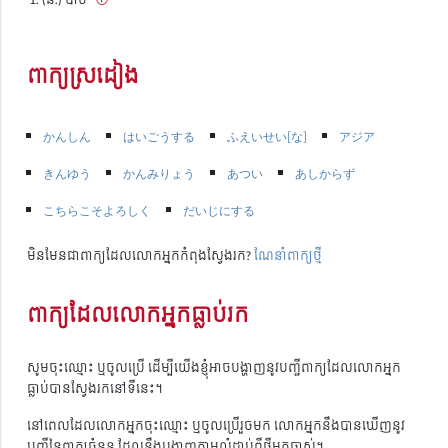
ពាក្យស្រដៀង
かんしん
はいごうする
ふえいせい[な]
アジア
きんゆう
かんみりょう
あつい
あしからず
こちらこそよろしく
だいじにする
មិនមែនជាពាក្យដែលលោកអ្នកកំពុងស្វែងរក?
ណែនាំពាក្យថ្មី
ពាក្យដែលលោកអ្នកធ្លាប់រក
សូមចុះឈ្មោះ ឬចូលប្រើ ដើម្បីយើងខ្ញុំអាចបង្ហាញនូវបញ្ជីពាក្យដែលលោកអ្នក
ធ្លាប់បានស្វែងរកនៅទីនេះ។
នៅពេលដែលលោកអ្នកចុះឈ្មោះ ឬចូលប្រើរួចមក លោកអ្នកនឹងបានឃើញនូវ
បញ្ជីនៃពាក្យចំនួន ដែលនឹងបង្ហាញតាមលំដាប់ពីថ្មីមកចាស់។