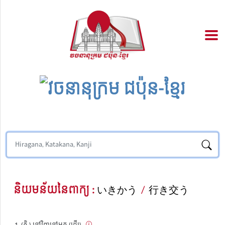
និយមន័យនៃពាក្យ :
いきかう
/
行き交う
(កិ.) ទៅវិញទៅមក (ដើរ)