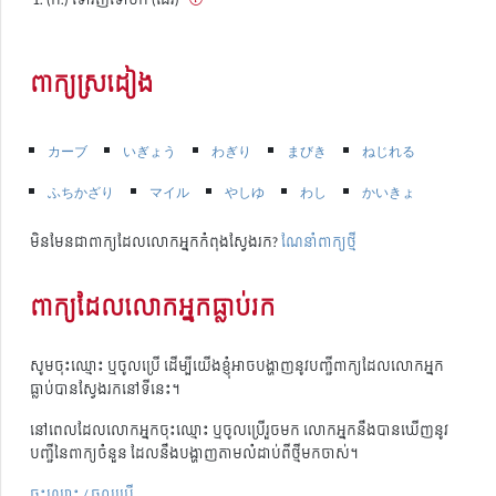
ពាក្យស្រដៀង
カーブ
いぎょう
わぎり
まびき
ねじれる
ふちかざり
マイル
やしゆ
わし
かいきょ
មិនមែនជាពាក្យដែលលោកអ្នកកំពុងស្វែងរក?
ណែនាំពាក្យថ្មី
ពាក្យដែលលោកអ្នកធ្លាប់រក
សូមចុះឈ្មោះ ឬចូលប្រើ ដើម្បីយើងខ្ញុំអាចបង្ហាញនូវបញ្ជីពាក្យដែលលោកអ្នក
ធ្លាប់បានស្វែងរកនៅទីនេះ។
នៅពេលដែលលោកអ្នកចុះឈ្មោះ ឬចូលប្រើរួចមក លោកអ្នកនឹងបានឃើញនូវ
បញ្ជីនៃពាក្យចំនួន ដែលនឹងបង្ហាញតាមលំដាប់ពីថ្មីមកចាស់។
ចុះឈ្មោះ / ចូលប្រើ