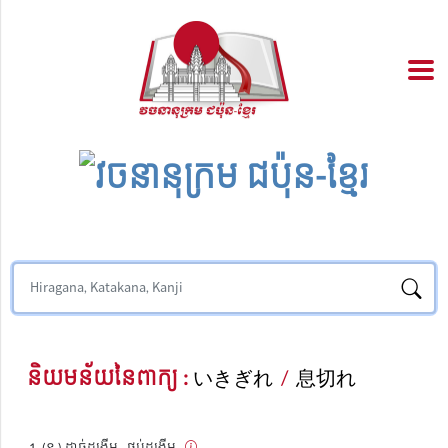
និយមន័យនៃពាក្យ :
いきぎれ
/
息切れ
(ន.) ដាច់ដង្ហើម , ថប់ដង្ហើម