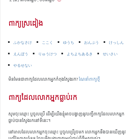
ពាក្យស្រដៀង
ふかなさけ
ここく
ゆうち
おんぷう
けっしん
えんぼう
りゅうけつ
よちよちあるき
せいさい
やるせない
មិនមែនជាពាក្យដែលលោកអ្នកកំពុងស្វែងរក?
ណែនាំពាក្យថ្មី
ពាក្យដែលលោកអ្នកធ្លាប់រក
សូមចុះឈ្មោះ ឬចូលប្រើ ដើម្បីយើងខ្ញុំអាចបង្ហាញនូវបញ្ជីពាក្យដែលលោកអ្នក
ធ្លាប់បានស្វែងរកនៅទីនេះ។
នៅពេលដែលលោកអ្នកចុះឈ្មោះ ឬចូលប្រើរួចមក លោកអ្នកនឹងបានឃើញនូវ
បញ្ជីនៃពាក្យចំនួន ដែលនឹងបង្ហាញតាមលំដាប់ពីថ្មីមកចាស់។