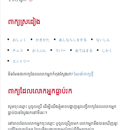
ពាក្យស្រដៀង
おしょく
かきかた
あしならしをする
ないしん
チェコ
おうぶん
ラバー
あてはまる
しかく
エントリー
មិនមែនជាពាក្យដែលលោកអ្នកកំពុងស្វែងរក?
ណែនាំពាក្យថ្មី
ពាក្យដែលលោកអ្នកធ្លាប់រក
សូមចុះឈ្មោះ ឬចូលប្រើ ដើម្បីយើងខ្ញុំអាចបង្ហាញនូវបញ្ជីពាក្យដែលលោកអ្នក
ធ្លាប់បានស្វែងរកនៅទីនេះ។
នៅពេលដែលលោកអ្នកចុះឈ្មោះ ឬចូលប្រើរួចមក លោកអ្នកនឹងបានឃើញនូវ
បញ្ជីនៃពាក្យចំនួន ដែលនឹងបង្ហាញតាមលំដាប់ពីថ្មីមកចាស់។