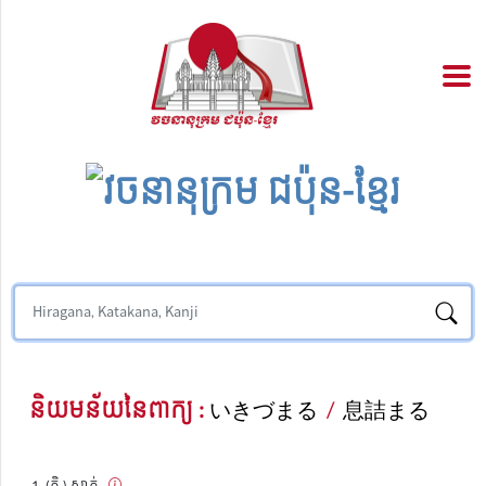
និយមន័យនៃពាក្យ :
いきづまる
/
息詰まる
(កិ.) ស្លាក់