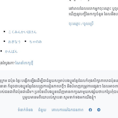
នៅពេលដែលលោកអ្នកចុះឈ្មោះ ឬចូល
ឃើញនូវបញ្ជីនៃពាក្យចំនួន ដែលនឹងប
ចុះឈ្មោះ / ចូលប្រើ
こくみんかいほけん
おぎなう
ちゃのみ
かんばん
ុងស្វែងរក?
ណែនាំពាក្យថ្មី
ុក្រម ជប៉ុន-ខ្មែរ បង្កើតឡើងដើម្បីជាជំនួយសម្រាប់បងប្អូនខ្មែរដែលកំពុងសិក្សាភាសាជប៉ុ
ាននានា ក៏ដូចជាបងប្អូនខ្មែរដែលត្រូវការរៀនភាសាថ្មីៗ និងបំពេញតម្រូវការផ្សេងៗ ដែលអាចពាក
របស់ជនជាតិជប៉ុនជាដើម។ ប្រសិនបើបងប្អូនឃើញមានពាក្យណាមួយសង្ស័យថាបកប្រែពុំបានត្
ឬមួយមានមតិយោបល់ស្ថាបនា សូមទាក់ទងមកយើងខ្ញុំ។
ទំនាក់ទំនង
ជំនួយ
គោលការណ៍ឯកជនភាព