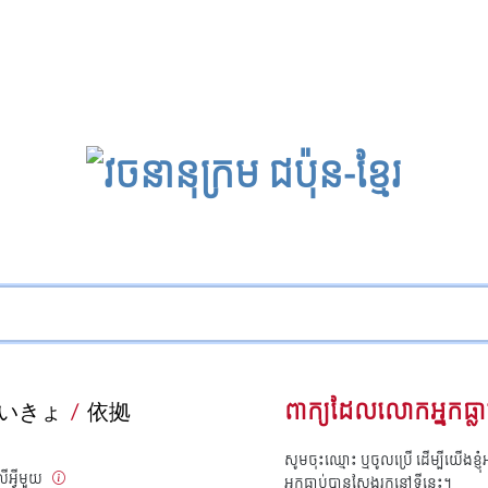
いきょ
/
依拠
ពាក្យដែលលោកអ្នកធ្លា
សូមចុះឈ្មោះ ឬចូលប្រើ ដើម្បីយើងខ្ញ
ើអ្វីមួយ
អ្នកធ្លាប់បានស្វែងរកនៅទីនេះ។