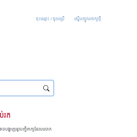
ចុះឈ្មោះ / ចូលប្រើ
ស្នើបញ្ចូលពាក្យថ្មី
ប់រក
ុំអាចបង្ហាញនូវបញ្ជីពាក្យដែលលោក