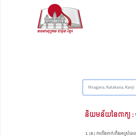
និយមន័យនៃពាក្យ :
(ន.) ការពឹងពាក់/ពឹងអាស្រ័យល