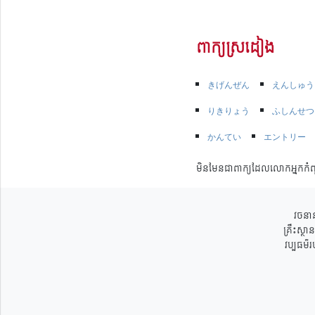
ពាក្យស្រដៀង
きげんぜん
えんしゅう
りきりょう
ふしんせつ
かんてい
エントリー
មិនមែនជាពាក្យដែលលោកអ្នកកំព
វចនាន
គ្រឹះស្ថ
វប្បធម៌