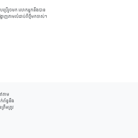
ប្រើរួចមក លោកអ្នកនឹងបាន
ង្ហាញតាមលំដាប់ពីថ្មីមកចាស់។
ននៅតាម
់ព័ន្ធនឹង
រឹមត្រូវ