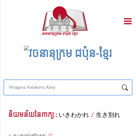
និយមន័យនៃពាក្យ :
いきわかれ
/
生き別れ
(ន.) ការរស់នៅបែកគ្នា