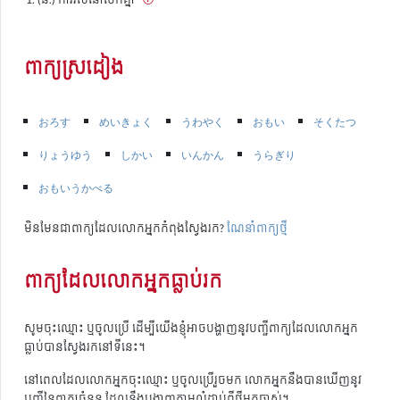
ពាក្យស្រដៀង
おろす
めいきょく
うわやく
おもい
そくたつ
りょうゆう
しかい
いんかん
うらぎり
おもいうかべる
មិនមែនជាពាក្យដែលលោកអ្នកកំពុងស្វែងរក?
ណែនាំពាក្យថ្មី
ពាក្យដែលលោកអ្នកធ្លាប់រក
សូមចុះឈ្មោះ ឬចូលប្រើ ដើម្បីយើងខ្ញុំអាចបង្ហាញនូវបញ្ជីពាក្យដែលលោកអ្នក
ធ្លាប់បានស្វែងរកនៅទីនេះ។
នៅពេលដែលលោកអ្នកចុះឈ្មោះ ឬចូលប្រើរួចមក លោកអ្នកនឹងបានឃើញនូវ
បញ្ជីនៃពាក្យចំនួន ដែលនឹងបង្ហាញតាមលំដាប់ពីថ្មីមកចាស់។