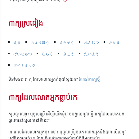
ពាក្យស្រដៀង
えま
ちょうほう
えらそう
れんじつ
おかま
げいじゅつ
ならく
きこう
たいよう
ダイナミック
មិនមែនជាពាក្យដែលលោកអ្នកកំពុងស្វែងរក?
ណែនាំពាក្យថ្មី
ពាក្យដែលលោកអ្នកធ្លាប់រក
សូមចុះឈ្មោះ ឬចូលប្រើ ដើម្បីយើងខ្ញុំអាចបង្ហាញនូវបញ្ជីពាក្យដែលលោកអ្នក
ធ្លាប់បានស្វែងរកនៅទីនេះ។
នៅពេលដែលលោកអ្នកចុះឈ្មោះ ឬចូលប្រើរួចមក លោកអ្នកនឹងបានឃើញនូវ
បញ្ជីនៃពាក្យចំនួន ដែលនឹងបង្ហាញតាមលំដាប់ពីថ្មីមកចាស់។