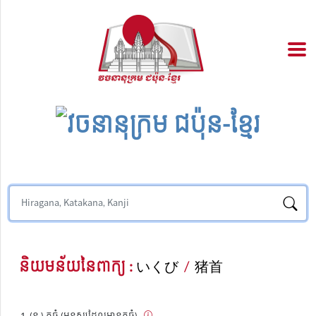
និយមន័យនៃពាក្យ :
いくび
/
猪首
(ន.) កធំ (មនុស្សដែលមានកធំ)