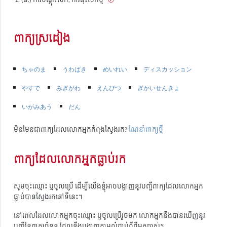
ពាក្យស្រដៀង
ちゃのま
うわばき
めいれい
ディスカッション
やすで
みぎがわ
えんぴつ
ぎかいせんきょ
いがみあう
だん
មិនមែនជាពាក្យដែលលោកអ្នកកំពុងស្វែងរក?
ណែនាំពាក្យថ្មី
ពាក្យដែលលោកអ្នកធ្លាប់រក
សូមចុះឈ្មោះ ឬចូលប្រើ ដើម្បីយើងខ្ញុំអាចបង្ហាញនូវបញ្ជីពាក្យដែលលោកអ្នក
ធ្លាប់បានស្វែងរកនៅទីនេះ។
នៅពេលដែលលោកអ្នកចុះឈ្មោះ ឬចូលប្រើរួចមក លោកអ្នកនឹងបានឃើញនូវ
បញ្ជីនៃពាក្យចំនួន ដែលនឹងបង្ហាញតាមលំដាប់ពីថ្មីមកចាស់។