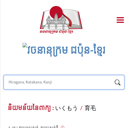
និយមន័យនៃពាក្យ :
いくもう
/
育毛
(ន.) ការបណ្តុះសក់, ការដុះសក់ថ្មី