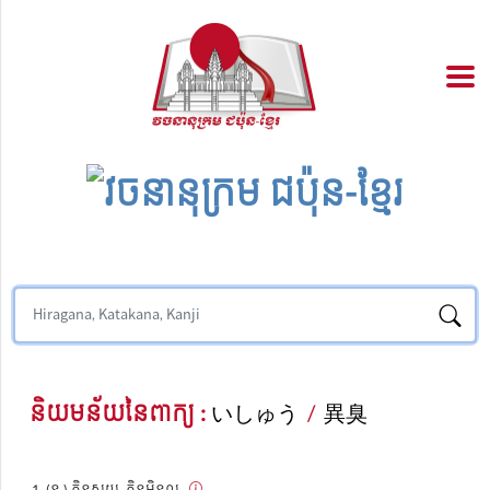
និយមន័យនៃពាក្យ :
いしゅう
/
異臭
(ន.) ក្លិនស្អុយ, ក្លិនមិនល្អ