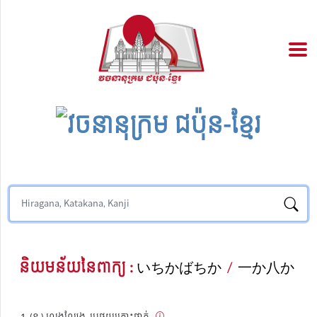
និយមន័យនៃពាក្យ :
いちかばちか
/
一か八か
(ន.) លេងល្បែង, ប្រថុយគ្រោះថ្នាក់