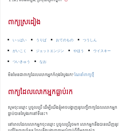
ពាក្យស្រដៀង
いっぱい
うりば
おてのもの
つうしん
がいこく
ジェットエンジン
やほう
ウイスキー
ついきゅう
なお
មិនមែនជាពាក្យដែលលោកអ្នកកំពុងស្វែងរក?
ណែនាំពាក្យថ្មី
ពាក្យដែលលោកអ្នកធ្លាប់រក
សូមចុះឈ្មោះ ឬចូលប្រើ ដើម្បីយើងខ្ញុំអាចបង្ហាញនូវបញ្ជីពាក្យដែលលោកអ្នក
ធ្លាប់បានស្វែងរកនៅទីនេះ។
នៅពេលដែលលោកអ្នកចុះឈ្មោះ ឬចូលប្រើរួចមក លោកអ្នកនឹងបានឃើញនូវ
បញ្ជីនៃពាក្យចំនួន ដែលនឹងបង្ហាញតាមលំដាប់ពីថ្មីមកចាស់។