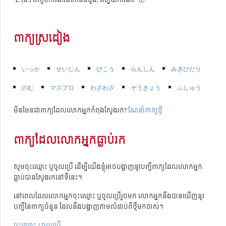
ពាក្យស្រដៀង
いっか
せいじん
びこう
らんしん
みぎひだり
のむ
マスプロ
わざわざ
ぞうきょう
ふしゅう
មិនមែនជាពាក្យដែលលោកអ្នកកំពុងស្វែងរក?
ណែនាំពាក្យថ្មី
ពាក្យដែលលោកអ្នកធ្លាប់រក
សូមចុះឈ្មោះ ឬចូលប្រើ ដើម្បីយើងខ្ញុំអាចបង្ហាញនូវបញ្ជីពាក្យដែលលោកអ្នក
ធ្លាប់បានស្វែងរកនៅទីនេះ។
នៅពេលដែលលោកអ្នកចុះឈ្មោះ ឬចូលប្រើរួចមក លោកអ្នកនឹងបានឃើញនូវ
បញ្ជីនៃពាក្យចំនួន ដែលនឹងបង្ហាញតាមលំដាប់ពីថ្មីមកចាស់។
ចុះឈ្មោះ / ចូលប្រើ