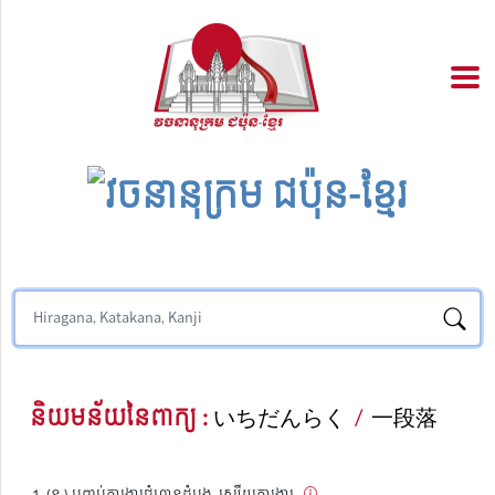
និយមន័យនៃពាក្យ :
いちだんらく
/
一段落
(ន.) បញ្ចប់ការងារជំហានដំបូង, ស្បើយការងារ