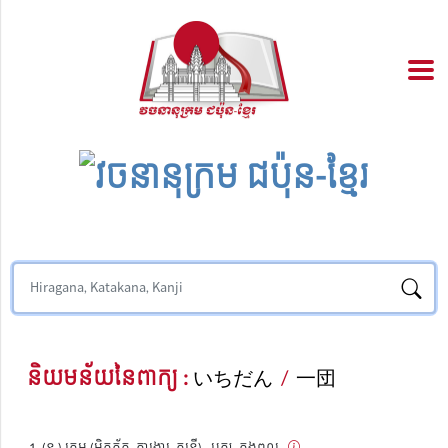
និយមន័យនៃពាក្យ :
いちだん
/
一団
(ន.) ក្រុម (មិត្តភ័ក្ត, ការងារ, តន្ត្រី) , បក្ស, កងពល