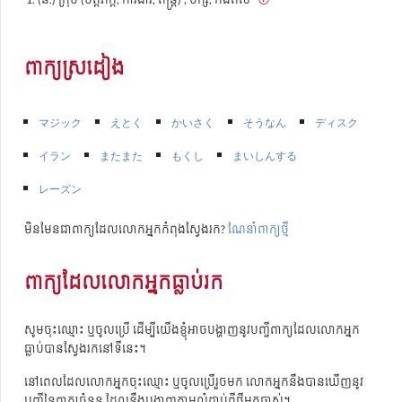
ពាក្យស្រដៀង
マジック
えとく
かいさく
そうなん
ディスク
イラン
またまた
もくし
まいしんする
レーズン
មិនមែនជាពាក្យដែលលោកអ្នកកំពុងស្វែងរក?
ណែនាំពាក្យថ្មី
ពាក្យដែលលោកអ្នកធ្លាប់រក
សូមចុះឈ្មោះ ឬចូលប្រើ ដើម្បីយើងខ្ញុំអាចបង្ហាញនូវបញ្ជីពាក្យដែលលោកអ្នក
ធ្លាប់បានស្វែងរកនៅទីនេះ។
នៅពេលដែលលោកអ្នកចុះឈ្មោះ ឬចូលប្រើរួចមក លោកអ្នកនឹងបានឃើញនូវ
បញ្ជីនៃពាក្យចំនួន ដែលនឹងបង្ហាញតាមលំដាប់ពីថ្មីមកចាស់។