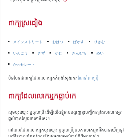
ពាក្យស្រដៀង
メインストリート
おはつ
ばかす
りきむ
いんごう
きず
かじ
きんむち
めい
かわせレート
មិនមែនជាពាក្យដែលលោកអ្នកកំពុងស្វែងរក?
ណែនាំពាក្យថ្មី
ពាក្យដែលលោកអ្នកធ្លាប់រក
សូមចុះឈ្មោះ ឬចូលប្រើ ដើម្បីយើងខ្ញុំអាចបង្ហាញនូវបញ្ជីពាក្យដែលលោកអ្នក
ធ្លាប់បានស្វែងរកនៅទីនេះ។
នៅពេលដែលលោកអ្នកចុះឈ្មោះ ឬចូលប្រើរួចមក លោកអ្នកនឹងបានឃើញនូវ
បញ្ជីនៃពាក្យចំនួន ដែលនឹងបង្ហាញតាមលំដាប់ពីថ្មីមកចាស់។