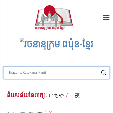
និយមន័យនៃពាក្យ :
いちや
/
一夜
(ន.) យប់មួយ, ពេញមួយយប់