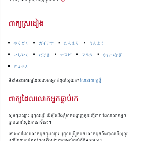
ពាក្យស្រដៀង
やくどく
ガイアナ
たんまり
うんよう
いちやく
だげき
ナスビ
マルタ
かおつなぎ
ぎょせん
មិនមែនជាពាក្យដែលលោកអ្នកកំពុងស្វែងរក?
ណែនាំពាក្យថ្មី
ពាក្យដែលលោកអ្នកធ្លាប់រក
សូមចុះឈ្មោះ ឬចូលប្រើ ដើម្បីយើងខ្ញុំអាចបង្ហាញនូវបញ្ជីពាក្យដែលលោកអ្នក
ធ្លាប់បានស្វែងរកនៅទីនេះ។
នៅពេលដែលលោកអ្នកចុះឈ្មោះ ឬចូលប្រើរួចមក លោកអ្នកនឹងបានឃើញនូវ
បញ្ជីនៃពាក្យចំនួន ដែលនឹងបង្ហាញតាមលំដាប់ពីថ្មីមកចាស់។