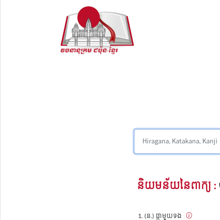
និយមន័យនៃពាក្យ :
(ន.) ផ្កាមួយទង