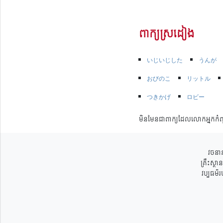
ពាក្យស្រដៀង
いじいじした
うんが
おびのこ
リットル
つきかげ
ロビー
មិនមែនជាពាក្យដែលលោកអ្នកកំព
វចនាន
គ្រឹះស្ថ
វប្បធម៌