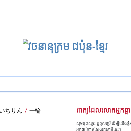
いちりん
/
一輪
ពាក្យដែលលោកអ្នកធ្លា
សូមចុះឈ្មោះ ឬចូលប្រើ ដើម្បីយើងខ្ញ
អ្នកធ្លាប់បានស្វែងរកនៅទីនេះ។