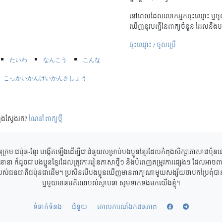
នៅពេលដែលលោកអ្នកចុះឈ្មោះ ឬចូល
ឃើញនូវបញ្ជីនៃពាក្យចំនួន ដែលនឹងប
ចុះឈ្មោះ / ចូលប្រើ
たいわ
なんこう
こんな
こっかいかんけいかんさしょう
ុងស្វែងរក?
ណែនាំពាក្យថ្មី
ុក្រម ជប៉ុន-ខ្មែរ បង្កើតឡើងដើម្បីជាជំនួយសម្រាប់បងប្អូនខ្មែរដែលកំពុងសិក្សាភាសាជប៉ុ
ាននានា ក៏ដូចជាបងប្អូនខ្មែរដែលត្រូវការរៀនភាសាថ្មីៗ និងបំពេញតម្រូវការផ្សេងៗ ដែលអាចពាក
របស់ជនជាតិជប៉ុនជាដើម។ ប្រសិនបើបងប្អូនឃើញមានពាក្យណាមួយសង្ស័យថាបកប្រែពុំបានត្
ឬមួយមានមតិយោបល់ស្ថាបនា សូមទាក់ទងមកយើងខ្ញុំ។
ទំនាក់ទំនង
ជំនួយ
គោលការណ៍ឯកជនភាព