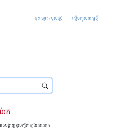
ចុះឈ្មោះ / ចូលប្រើ
ស្នើបញ្ចូលពាក្យថ្មី
ប់រក
ុំអាចបង្ហាញនូវបញ្ជីពាក្យដែលលោក