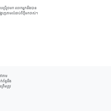
ប្រើរួចមក លោកអ្នកនឹងបាន
ង្ហាញតាមលំដាប់ពីថ្មីមកចាស់។
ននៅតាម
់ព័ន្ធនឹង
រឹមត្រូវ