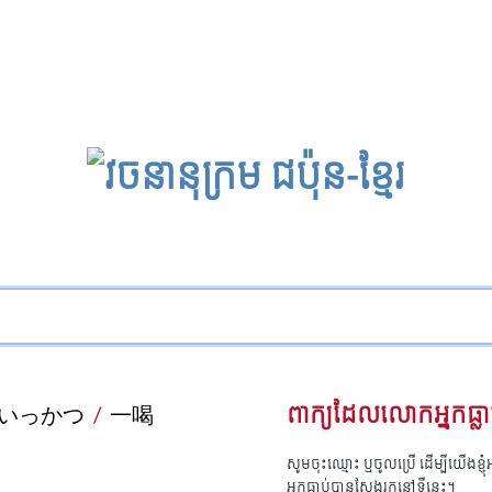
いっかつ
/
一喝
ពាក្យដែលលោកអ្នកធ្លា
សូមចុះឈ្មោះ ឬចូលប្រើ ដើម្បីយើងខ្ញ
អ្នកធ្លាប់បានស្វែងរកនៅទីនេះ។