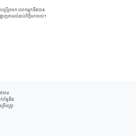
ប្រើរួចមក លោកអ្នកនឹងបាន
ង្ហាញតាមលំដាប់ពីថ្មីមកចាស់។
ននៅតាម
់ព័ន្ធនឹង
រឹមត្រូវ