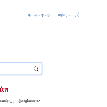
ចុះឈ្មោះ / ចូលប្រើ
ស្នើបញ្ចូលពាក្យថ្មី
ប់រក
ុំអាចបង្ហាញនូវបញ្ជីពាក្យដែលលោក