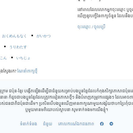
នៅពេលដែលលោកអ្នកចុះឈ្មោះ ឬចូល
ឃើញនូវបញ្ជីនៃពាក្យចំនួន ដែលនឹងប
ចុះឈ្មោះ / ចូលប្រើ
おくめんもなく
がいかつ
うりわたす
こん
いちじょ
ុងស្វែងរក?
ណែនាំពាក្យថ្មី
ុក្រម ជប៉ុន-ខ្មែរ បង្កើតឡើងដើម្បីជាជំនួយសម្រាប់បងប្អូនខ្មែរដែលកំពុងសិក្សាភាសាជប៉ុ
ាននានា ក៏ដូចជាបងប្អូនខ្មែរដែលត្រូវការរៀនភាសាថ្មីៗ និងបំពេញតម្រូវការផ្សេងៗ ដែលអាចពាក
របស់ជនជាតិជប៉ុនជាដើម។ ប្រសិនបើបងប្អូនឃើញមានពាក្យណាមួយសង្ស័យថាបកប្រែពុំបានត្
ឬមួយមានមតិយោបល់ស្ថាបនា សូមទាក់ទងមកយើងខ្ញុំ។
ទំនាក់ទំនង
ជំនួយ
គោលការណ៍ឯកជនភាព