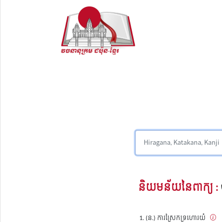
និយមន័យនៃពាក្យ :
(ន.) ការស្រែកទ្រហោរយំ