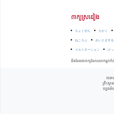
ពាក្យស្រដៀង
ちょくぜん
ちかく
ねころぶ
おいとまする
イルミネーション
けっ
មិនមែនជាពាក្យដែលលោកអ្នកកំព
វចនាន
គ្រឹះស្ថ
វប្បធម៌