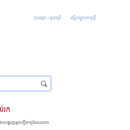
ចុះឈ្មោះ / ចូលប្រើ
ស្នើបញ្ចូលពាក្យថ្មី
ប់រក
ុំអាចបង្ហាញនូវបញ្ជីពាក្យដែលលោក