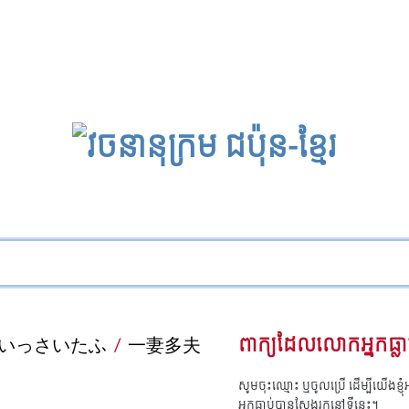
いっさいたふ
/
一妻多夫
ពាក្យដែលលោកអ្នកធ្លា
សូមចុះឈ្មោះ ឬចូលប្រើ ដើម្បីយើងខ្ញ
អ្នកធ្លាប់បានស្វែងរកនៅទីនេះ។