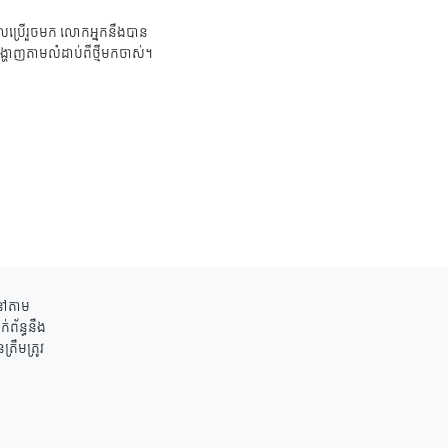
ប្រើរួចមក លោកអ្នកនឹងបាន
ង្ហាញតាមលំដាប់ពីថ្មីមកចាស់។
ននៅតាម
់ព័ន្ធនឹង
រឹមត្រូវ