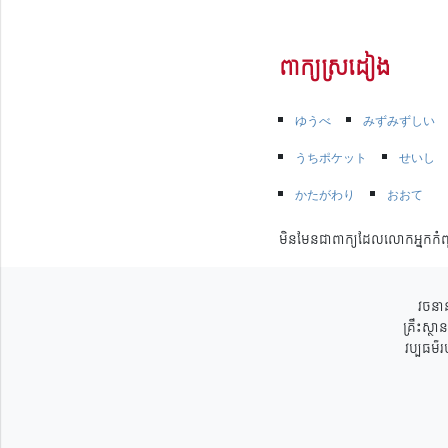
ពាក្យស្រដៀង
ゆうべ
みずみずしい
うちポケット
せいし
かたがわり
おおて
មិនមែនជាពាក្យដែលលោកអ្នកកំព
វចនាន
គ្រឹះស្ថ
វប្បធម៌