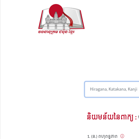
និយមន័យនៃពាក្យ :
(ន.) ពហុពន្ធភាព