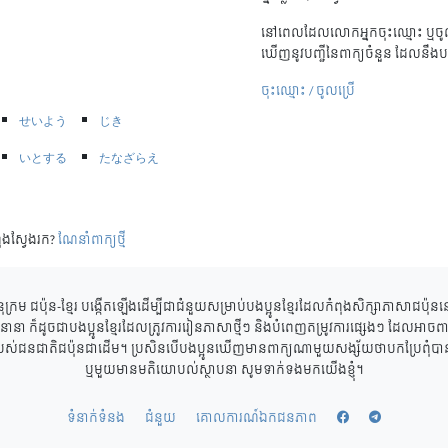
នៅពេលដែលលោកអ្នកចុះឈ្មោះ ឬចូល
ឃើញនូវបញ្ជីនៃពាក្យចំនួន ដែលនឹងប
ចុះឈ្មោះ / ចូលប្រើ
せいよう
じき
いとする
たなざらえ
ុងស្វែងរក?
ណែនាំពាក្យថ្មី
ុក្រម ជប៉ុន-ខ្មែរ បង្កើតឡើងដើម្បីជាជំនួយសម្រាប់បងប្អូនខ្មែរដែលកំពុងសិក្សាភាសាជប៉ុ
ាននានា ក៏ដូចជាបងប្អូនខ្មែរដែលត្រូវការរៀនភាសាថ្មីៗ និងបំពេញតម្រូវការផ្សេងៗ ដែលអាចពាក
របស់ជនជាតិជប៉ុនជាដើម។ ប្រសិនបើបងប្អូនឃើញមានពាក្យណាមួយសង្ស័យថាបកប្រែពុំបានត្
ឬមួយមានមតិយោបល់ស្ថាបនា សូមទាក់ទងមកយើងខ្ញុំ។
ទំនាក់ទំនង
ជំនួយ
គោលការណ៍ឯកជនភាព