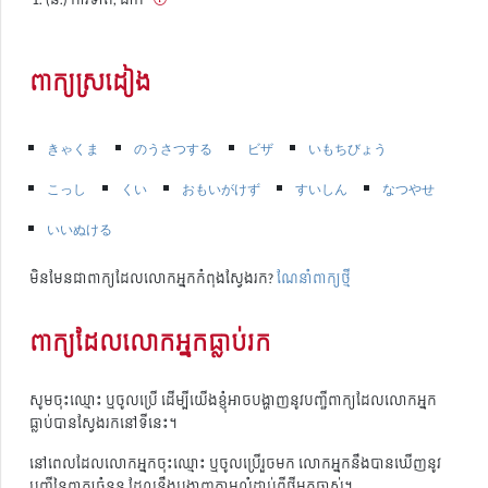
ពាក្យស្រដៀង
きゃくま
のうさつする
ビザ
いもちびょう
こっし
くい
おもいがけず
すいしん
なつやせ
いいぬける
មិនមែនជាពាក្យដែលលោកអ្នកកំពុងស្វែងរក?
ណែនាំពាក្យថ្មី
ពាក្យដែលលោកអ្នកធ្លាប់រក
សូមចុះឈ្មោះ ឬចូលប្រើ ដើម្បីយើងខ្ញុំអាចបង្ហាញនូវបញ្ជីពាក្យដែលលោកអ្នក
ធ្លាប់បានស្វែងរកនៅទីនេះ។
នៅពេលដែលលោកអ្នកចុះឈ្មោះ ឬចូលប្រើរួចមក លោកអ្នកនឹងបានឃើញនូវ
បញ្ជីនៃពាក្យចំនួន ដែលនឹងបង្ហាញតាមលំដាប់ពីថ្មីមកចាស់។