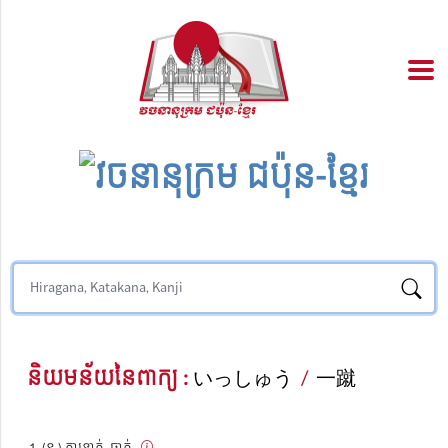
និយមន័យនៃពាក្យ :
いっしゅう
/
一蹴
(ន.) ការទាត់, ធាក់