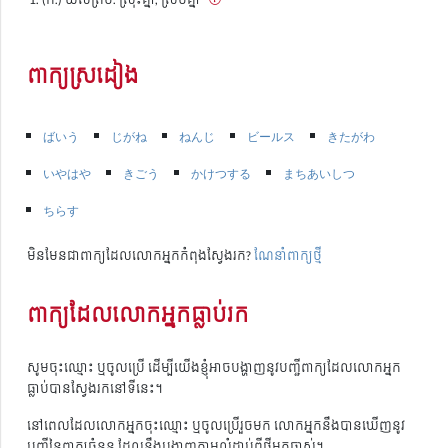
ពាក្យស្រដៀង
ばいう
じがね
ねんじ
ビールス
きたがわ
いやはや
きごう
かけつする
まちあいしつ
ちらす
មិនមែនជាពាក្យដែលលោកអ្នកកំពុងស្វែងរក?
ណែនាំពាក្យថ្មី
ពាក្យដែលលោកអ្នកធ្លាប់រក
សូមចុះឈ្មោះ ឬចូលប្រើ ដើម្បីយើងខ្ញុំអាចបង្ហាញនូវបញ្ជីពាក្យដែលលោកអ្នក
ធ្លាប់បានស្វែងរកនៅទីនេះ។
នៅពេលដែលលោកអ្នកចុះឈ្មោះ ឬចូលប្រើរួចមក លោកអ្នកនឹងបានឃើញនូវ
បញ្ជីនៃពាក្យចំនួន ដែលនឹងបង្ហាញតាមលំដាប់ពីថ្មីមកចាស់។