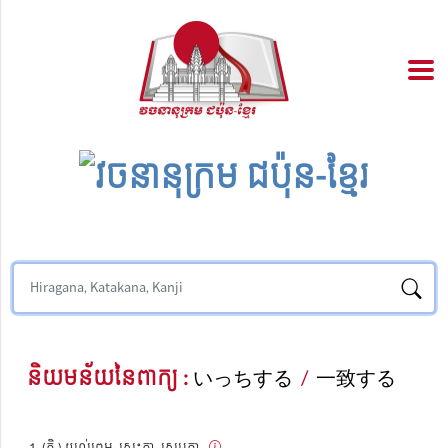
និយមន័យនៃពាក្យ :
いっちする
/
一致する
(កិ.) យល់ព្រម. ស្រុះគ្នា, ស្របគ្នា