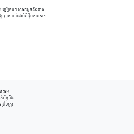
ប្រើរួចមក លោកអ្នកនឹងបាន
ង្ហាញតាមលំដាប់ពីថ្មីមកចាស់។
ននៅតាម
់ព័ន្ធនឹង
រឹមត្រូវ