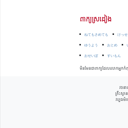
ពាក្យស្រដៀង
ねてもさめても
けっせ
ゆうよう
おとめ
おせいぼ
すいもん
មិនមែនជាពាក្យដែលលោកអ្នកកំព
វចនាន
គ្រឹះស្ថ
វប្បធម៌