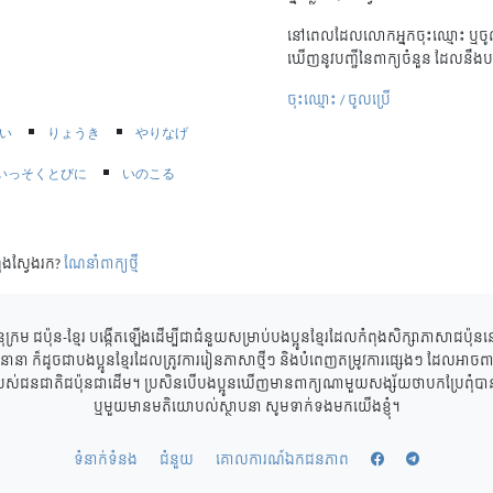
នៅពេលដែលលោកអ្នកចុះឈ្មោះ ឬចូល
ឃើញនូវបញ្ជីនៃពាក្យចំនួន ដែលនឹងប
ចុះឈ្មោះ / ចូលប្រើ
い
りょうき
やりなげ
いっそくとびに
いのこる
ុងស្វែងរក?
ណែនាំពាក្យថ្មី
ុក្រម ជប៉ុន-ខ្មែរ បង្កើតឡើងដើម្បីជាជំនួយសម្រាប់បងប្អូនខ្មែរដែលកំពុងសិក្សាភាសាជប៉ុ
ាននានា ក៏ដូចជាបងប្អូនខ្មែរដែលត្រូវការរៀនភាសាថ្មីៗ និងបំពេញតម្រូវការផ្សេងៗ ដែលអាចពាក
របស់ជនជាតិជប៉ុនជាដើម។ ប្រសិនបើបងប្អូនឃើញមានពាក្យណាមួយសង្ស័យថាបកប្រែពុំបានត្
ឬមួយមានមតិយោបល់ស្ថាបនា សូមទាក់ទងមកយើងខ្ញុំ។
ទំនាក់ទំនង
ជំនួយ
គោលការណ៍ឯកជនភាព