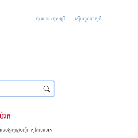
ចុះឈ្មោះ / ចូលប្រើ
ស្នើបញ្ចូលពាក្យថ្មី
ប់រក
ុំអាចបង្ហាញនូវបញ្ជីពាក្យដែលលោក