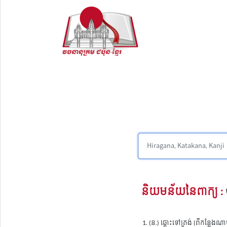
និយមន័យនៃពាក្យ :
(ន.) ឆ្ពោះទៅត្រង់ (ពីកន្លែងណ