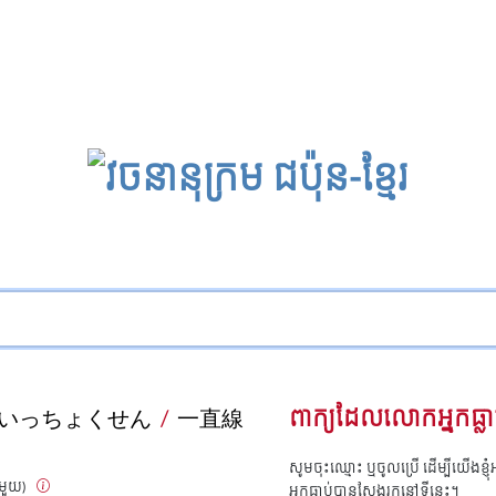
いっちょくせん
/
一直線
ពាក្យដែលលោកអ្នកធ្លា
សូមចុះឈ្មោះ ឬចូលប្រើ ដើម្បីយើងខ្ញ
ាមួយ)
អ្នកធ្លាប់បានស្វែងរកនៅទីនេះ។