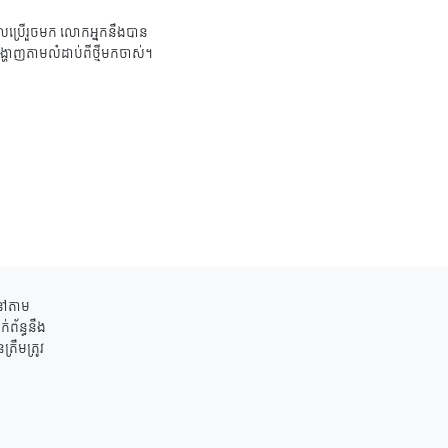
ប្រើរួចមក លោកអ្នកនឹងបាន
ង្ហាញតាមលំដាប់ពីថ្មីមកចាស់។
ននៅតាម
់ព័ន្ធនឹង
រឹមត្រូវ