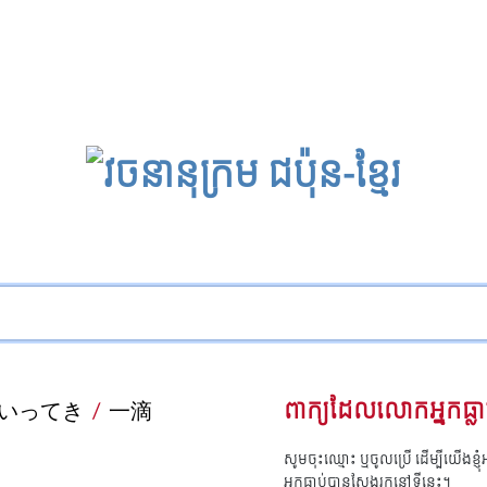
いってき
/
一滴
ពាក្យដែលលោកអ្នកធ្លា
សូមចុះឈ្មោះ ឬចូលប្រើ ដើម្បីយើងខ្ញ
អ្នកធ្លាប់បានស្វែងរកនៅទីនេះ។