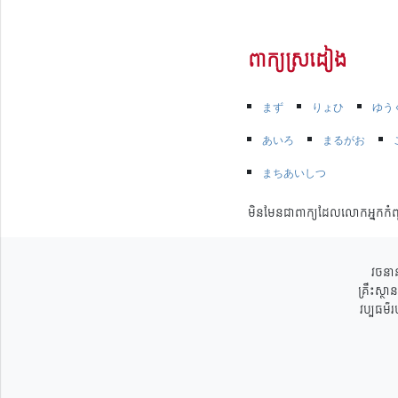
ពាក្យស្រដៀង
まず
りょひ
ゆう
あいろ
まるがお
まちあいしつ
មិនមែនជាពាក្យដែលលោកអ្នកកំព
វចនាន
គ្រឹះស្ថ
វប្បធម៌