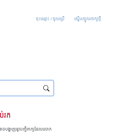
ចុះឈ្មោះ / ចូលប្រើ
ស្នើបញ្ចូលពាក្យថ្មី
ប់រក
ុំអាចបង្ហាញនូវបញ្ជីពាក្យដែលលោក