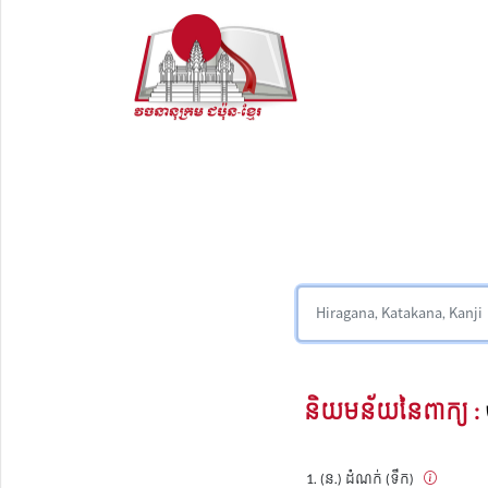
និយមន័យនៃពាក្យ :
(ន.) ដំណក់ (ទឹក)