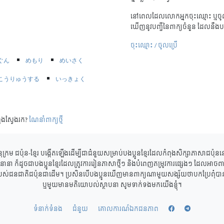
នៅពេលដែលលោកអ្នកចុះឈ្មោះ ឬចូល
ឃើញនូវបញ្ជីនៃពាក្យចំនួន ដែលនឹងប
ចុះឈ្មោះ / ចូលប្រើ
ぐん
めもり
めいさく
こうりゅうする
いっきょく
ុងស្វែងរក?
ណែនាំពាក្យថ្មី
ុក្រម ជប៉ុន-ខ្មែរ បង្កើតឡើងដើម្បីជាជំនួយសម្រាប់បងប្អូនខ្មែរដែលកំពុងសិក្សាភាសាជប៉ុ
ាននានា ក៏ដូចជាបងប្អូនខ្មែរដែលត្រូវការរៀនភាសាថ្មីៗ និងបំពេញតម្រូវការផ្សេងៗ ដែលអាចពាក
របស់ជនជាតិជប៉ុនជាដើម។ ប្រសិនបើបងប្អូនឃើញមានពាក្យណាមួយសង្ស័យថាបកប្រែពុំបានត្
ឬមួយមានមតិយោបល់ស្ថាបនា សូមទាក់ទងមកយើងខ្ញុំ។
ទំនាក់ទំនង
ជំនួយ
គោលការណ៍ឯកជនភាព