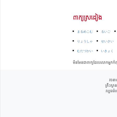
ពាក្យស្រដៀង
まるめこむ
るいご
りょうしゃ
せいさい
むだづかい
いきょく
មិនមែនជាពាក្យដែលលោកអ្នកកំព
វចនាន
គ្រឹះស្ថ
វប្បធម៌