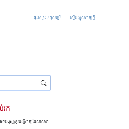
ចុះឈ្មោះ / ចូលប្រើ
ស្នើបញ្ចូលពាក្យថ្មី
ប់រក
ុំអាចបង្ហាញនូវបញ្ជីពាក្យដែលលោក