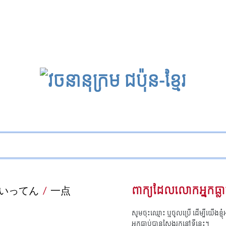
いってん
/
一点
ពាក្យដែលលោកអ្នកធ្លា
សូមចុះឈ្មោះ ឬចូលប្រើ ដើម្បីយើងខ្ញ
អ្នកធ្លាប់បានស្វែងរកនៅទីនេះ។