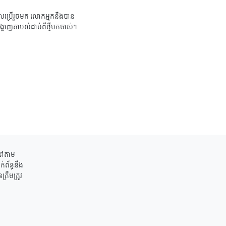
ប្រើរួចមក លោកអ្នកនឹងបាន
ង្ហាញតាមលំដាប់ពីថ្មីមកចាស់។
ននៅតាម
់ព័ន្ធនឹង
រឹមត្រូវ