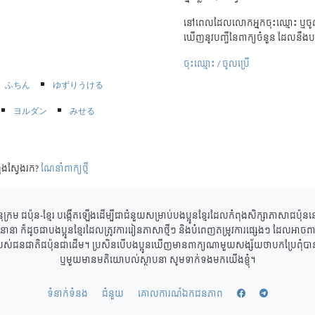
នៅពេលដែលលោកអ្នកចុះឈ្មោះ ឬចូល
ឃើញនូវបញ្ជីនៃពាក្យចំនួន ដែលនឹងប
ចុះឈ្មោះ / ចូលប្រើ
ふちん
ゆずりうける
ヨルダン
みせる
ុងស្វែងរក?
ណែនាំពាក្យថ្មី
ុក្រម ជប៉ុន-ខ្មែរ បង្កើតឡើងដើម្បីជាជំនួយសម្រាប់បងប្អូនខ្មែរដែលកំពុងសិក្សាភាសាជប៉ុ
ាននានា ក៏ដូចជាបងប្អូនខ្មែរដែលត្រូវការរៀនភាសាថ្មីៗ និងបំពេញតម្រូវការផ្សេងៗ ដែលអាចពាក
របស់ជនជាតិជប៉ុនជាដើម។ ប្រសិនបើបងប្អូនឃើញមានពាក្យណាមួយសង្ស័យថាបកប្រែពុំបានត្
ឬមួយមានមតិយោបល់ស្ថាបនា សូមទាក់ទងមកយើងខ្ញុំ។
ទំនាក់ទំនង
ជំនួយ
គោលការណ៍ឯកជនភាព