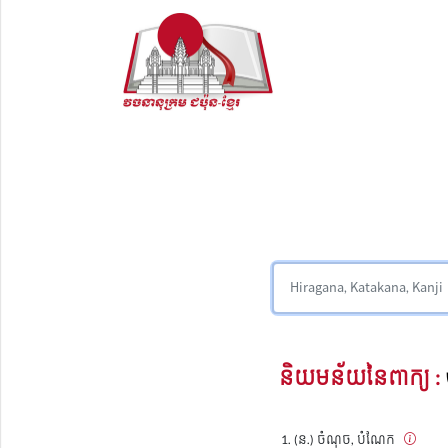
និយមន័យនៃពាក្យ :
(ន.) ចំណុច, បំណែក