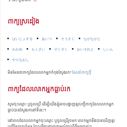
ពាក្យស្រដៀង
はいじょする
あいつ
そうさく
ながながと
わかめ
もくざい
ぞくぞく
おいそれと
しいん
やりなおし
មិនមែនជាពាក្យដែលលោកអ្នកកំពុងស្វែងរក?
ណែនាំពាក្យថ្មី
ពាក្យដែលលោកអ្នកធ្លាប់រក
សូមចុះឈ្មោះ ឬចូលប្រើ ដើម្បីយើងខ្ញុំអាចបង្ហាញនូវបញ្ជីពាក្យដែលលោកអ្នក
ធ្លាប់បានស្វែងរកនៅទីនេះ។
នៅពេលដែលលោកអ្នកចុះឈ្មោះ ឬចូលប្រើរួចមក លោកអ្នកនឹងបានឃើញនូវ
បញ្ជីនៃពាក្យចំនួន ដែលនឹងបង្ហាញតាមលំដាប់ពីថ្មីមកចាស់។