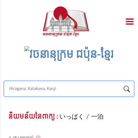
និយមន័យនៃពាក្យ :
いっぱく
/
一泊
(ន.) មួយយប់