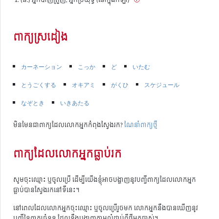
ពាក្យស្រដៀង
カーネーション
こっか
ど
いたむ
とうごくする
オキアミ
がくひ
スケジュール
なぞとき
いきあたる
មិនមែនជាពាក្យដែលលោកអ្នកកំពុងស្វែងរក?
ណែនាំពាក្យថ្មី
ពាក្យដែលលោកអ្នកធ្លាប់រក
សូមចុះឈ្មោះ ឬចូលប្រើ ដើម្បីយើងខ្ញុំអាចបង្ហាញនូវបញ្ជីពាក្យដែលលោកអ្នក
ធ្លាប់បានស្វែងរកនៅទីនេះ។
នៅពេលដែលលោកអ្នកចុះឈ្មោះ ឬចូលប្រើរួចមក លោកអ្នកនឹងបានឃើញនូវ
បញ្ជីនៃពាក្យចំនួន ដែលនឹងបង្ហាញតាមលំដាប់ពីថ្មីមកចាស់។