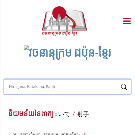
និយមន័យនៃពាក្យ :
いて
/
射手
(ន.) អ្នកបាញ់ព្រួញ, អ្នកប្រយុទ្ធ (នៅក្នុងកីឡា)