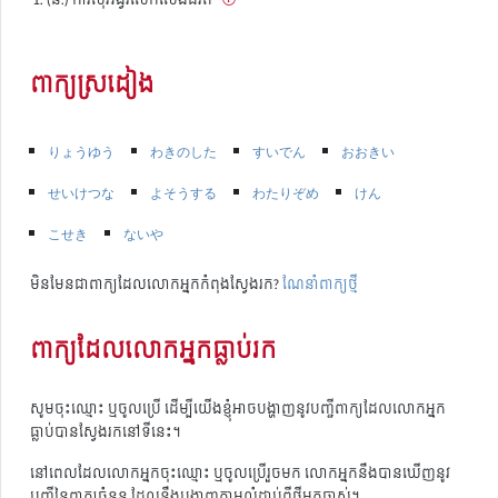
ពាក្យស្រដៀង
りょうゆう
わきのした
すいでん
おおきい
せいけつな
よそうする
わたりぞめ
けん
こせき
ないや
មិនមែនជាពាក្យដែលលោកអ្នកកំពុងស្វែងរក?
ណែនាំពាក្យថ្មី
ពាក្យដែលលោកអ្នកធ្លាប់រក
សូមចុះឈ្មោះ ឬចូលប្រើ ដើម្បីយើងខ្ញុំអាចបង្ហាញនូវបញ្ជីពាក្យដែលលោកអ្នក
ធ្លាប់បានស្វែងរកនៅទីនេះ។
នៅពេលដែលលោកអ្នកចុះឈ្មោះ ឬចូលប្រើរួចមក លោកអ្នកនឹងបានឃើញនូវ
បញ្ជីនៃពាក្យចំនួន ដែលនឹងបង្ហាញតាមលំដាប់ពីថ្មីមកចាស់។