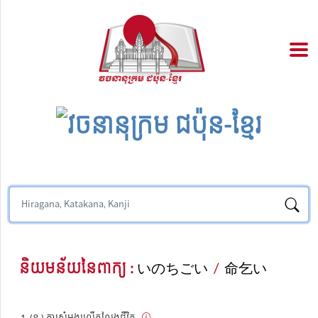
និយមន័យនៃពាក្យ :
いのちごい
/
命乞い
(ន.) ការសុំអង្វរលើកលែងជីវិត