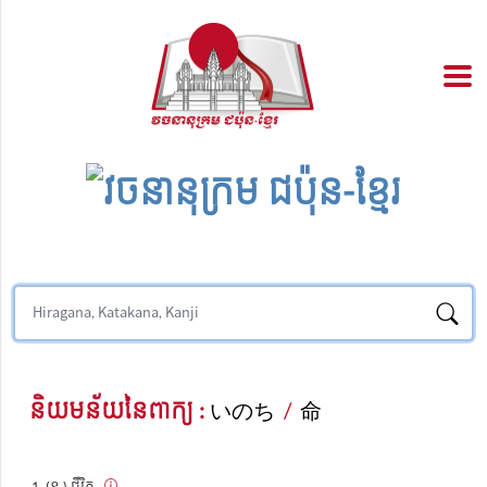
និយមន័យនៃពាក្យ :
いのち
/
命
(ន.) ជីវិត