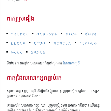
ពាក្យស្រដៀង
つけくわえる
げんきゅうする
やくひん
ざいせき
おおあたり
あごひげ
おどおどした
こうれいしゃ
かんもん
なりかわる
មិនមែនជាពាក្យដែលលោកអ្នកកំពុងស្វែងរក?
ណែនាំពាក្យថ្មី
ពាក្យដែលលោកអ្នកធ្លាប់រក
សូមចុះឈ្មោះ ឬចូលប្រើ ដើម្បីយើងខ្ញុំអាចបង្ហាញនូវបញ្ជីពាក្យដែលលោកអ្នក
ធ្លាប់បានស្វែងរកនៅទីនេះ។
នៅពេលដែលលោកអ្នកចុះឈ្មោះ ឬចូលប្រើរួចមក លោកអ្នកនឹងបានឃើញនូវ
បញ្ជីនៃពាក្យចំនួន ដែលនឹងបង្ហាញតាមលំដាប់ពីថ្មីមកចាស់។