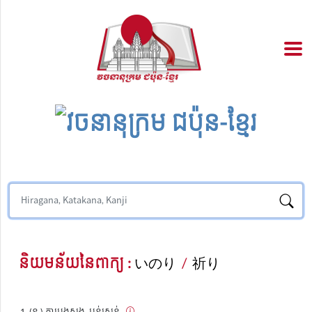
និយមន័យនៃពាក្យ :
いのり
/
祈り
(ន.) ការបួងសួង, បន់ស្រន់