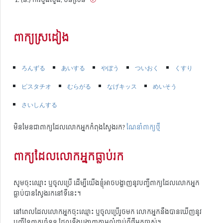
ពាក្យស្រដៀង
ろんずる
あいする
やぼう
ついおく
くすり
ピスタチオ
むらがる
なげキッス
めいそう
さいしんする
មិនមែនជាពាក្យដែលលោកអ្នកកំពុងស្វែងរក?
ណែនាំពាក្យថ្មី
ពាក្យដែលលោកអ្នកធ្លាប់រក
សូមចុះឈ្មោះ ឬចូលប្រើ ដើម្បីយើងខ្ញុំអាចបង្ហាញនូវបញ្ជីពាក្យដែលលោកអ្នក
ធ្លាប់បានស្វែងរកនៅទីនេះ។
នៅពេលដែលលោកអ្នកចុះឈ្មោះ ឬចូលប្រើរួចមក លោកអ្នកនឹងបានឃើញនូវ
បញ្ជីនៃពាក្យចំនួន ដែលនឹងបង្ហាញតាមលំដាប់ពីថ្មីមកចាស់។