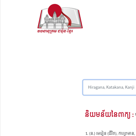
និយមន័យនៃពាក្យ :
(ន.) មេរៀន (ជីវិត), ការព្រម