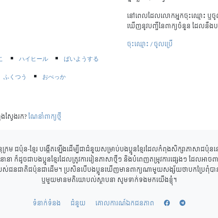
នៅពេលដែលលោកអ្នកចុះឈ្មោះ ឬចូល
ឃើញនូវបញ្ជីនៃពាក្យចំនួន ដែលនឹងប
ចុះឈ្មោះ / ចូលប្រើ
こ
ハイヒール
ばいようする
ふくつう
おべっか
ុងស្វែងរក?
ណែនាំពាក្យថ្មី
ុក្រម ជប៉ុន-ខ្មែរ បង្កើតឡើងដើម្បីជាជំនួយសម្រាប់បងប្អូនខ្មែរដែលកំពុងសិក្សាភាសាជប៉ុ
ាននានា ក៏ដូចជាបងប្អូនខ្មែរដែលត្រូវការរៀនភាសាថ្មីៗ និងបំពេញតម្រូវការផ្សេងៗ ដែលអាចពាក
របស់ជនជាតិជប៉ុនជាដើម។ ប្រសិនបើបងប្អូនឃើញមានពាក្យណាមួយសង្ស័យថាបកប្រែពុំបានត្
ឬមួយមានមតិយោបល់ស្ថាបនា សូមទាក់ទងមកយើងខ្ញុំ។
ទំនាក់ទំនង
ជំនួយ
គោលការណ៍ឯកជនភាព