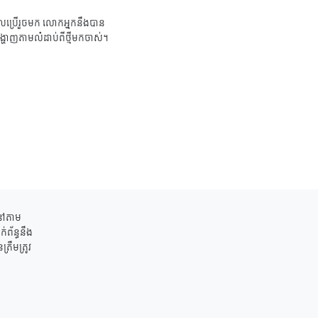
ប្រើរួចមក លោកអ្នកនឹងបាន
ង្ហាញតាមលំដាប់ពីថ្មីមកចាស់។
ននៅតាម
់ព័ន្ធនឹង
រឹមត្រូវ