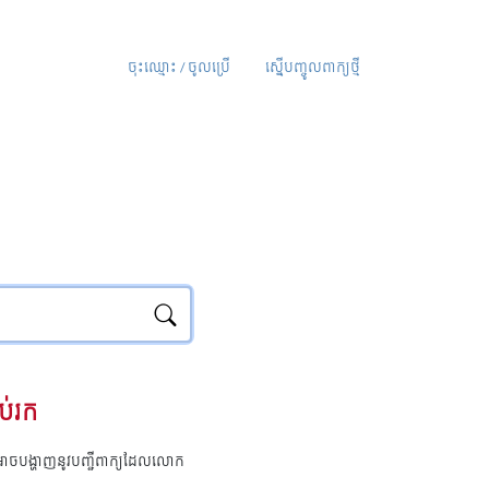
ចុះឈ្មោះ / ចូលប្រើ
ស្នើបញ្ចូលពាក្យថ្មី
ប់រក
ុំអាចបង្ហាញនូវបញ្ជីពាក្យដែលលោក