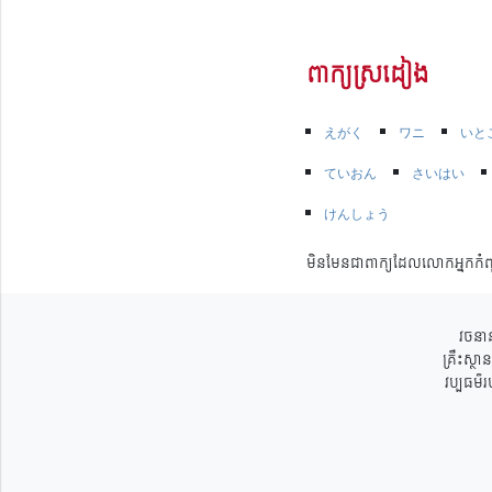
ពាក្យស្រដៀង
えがく
ワニ
いと
ていおん
さいはい
けんしょう
មិនមែនជាពាក្យដែលលោកអ្នកកំព
វចនាន
គ្រឹះស្ថ
វប្បធម៌