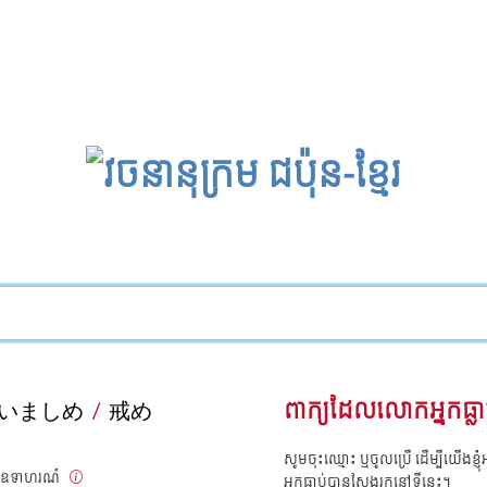
いましめ
/
戒め
ពាក្យដែលលោកអ្នកធ្លា
សូមចុះឈ្មោះ ឬចូលប្រើ ដើម្បីយើងខ្ញ
ាន, ឧទាហរណ៍
អ្នកធ្លាប់បានស្វែងរកនៅទីនេះ។