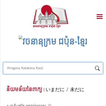
និយមន័យនៃពាក្យ :
いまだに
/
未だに
(គុ.កិ) នៅតែ, មកដល់ពេលនេះ