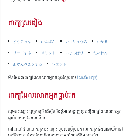
ពាក្យស្រដៀង
すうこうな
かんぱん
いちりゅうの
かかる
リードする
メリット
いじっぱり
たいわん
あかんべえをする
ジェット
មិនមែនជាពាក្យដែលលោកអ្នកកំពុងស្វែងរក?
ណែនាំពាក្យថ្មី
ពាក្យដែលលោកអ្នកធ្លាប់រក
សូមចុះឈ្មោះ ឬចូលប្រើ ដើម្បីយើងខ្ញុំអាចបង្ហាញនូវបញ្ជីពាក្យដែលលោកអ្នក
ធ្លាប់បានស្វែងរកនៅទីនេះ។
នៅពេលដែលលោកអ្នកចុះឈ្មោះ ឬចូលប្រើរួចមក លោកអ្នកនឹងបានឃើញនូវ
បញ្ជីនៃពាក្យចំនួន ដែលនឹងបង្ហាញតាមលំដាប់ពីថ្មីមកចាស់។