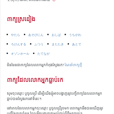
ពាក្យស្រដៀង
やたら
あそびにん
おしば
うちがわ
ろけんする
ふつう
またたき
あとで
オゾンホール
たてなが
មិនមែនជាពាក្យដែលលោកអ្នកកំពុងស្វែងរក?
ណែនាំពាក្យថ្មី
ពាក្យដែលលោកអ្នកធ្លាប់រក
សូមចុះឈ្មោះ ឬចូលប្រើ ដើម្បីយើងខ្ញុំអាចបង្ហាញនូវបញ្ជីពាក្យដែលលោកអ្នក
ធ្លាប់បានស្វែងរកនៅទីនេះ។
នៅពេលដែលលោកអ្នកចុះឈ្មោះ ឬចូលប្រើរួចមក លោកអ្នកនឹងបានឃើញនូវ
បញ្ជីនៃពាក្យចំនួន ដែលនឹងបង្ហាញតាមលំដាប់ពីថ្មីមកចាស់។