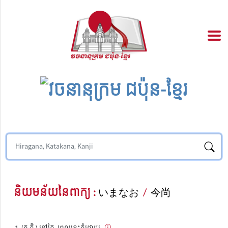
និយមន័យនៃពាក្យ :
いまなお
/
今尚
(គុ.កិ.) នៅតែ, ពេលនេះក៏ដោយ