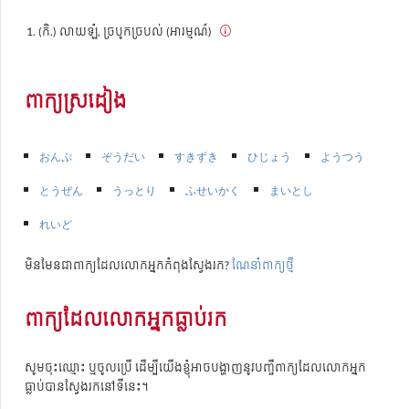
(កិ.) លាយឡំ, ច្របូកច្របល់ (អារម្មណ៍)
ពាក្យស្រដៀង
おんぷ
ぞうだい
すきずき
ひじょう
ようつう
とうぜん
うっとり
ふせいかく
まいとし
れいど
មិនមែនជាពាក្យដែលលោកអ្នកកំពុងស្វែងរក?
ណែនាំពាក្យថ្មី
ពាក្យដែលលោកអ្នកធ្លាប់រក
សូមចុះឈ្មោះ ឬចូលប្រើ ដើម្បីយើងខ្ញុំអាចបង្ហាញនូវបញ្ជីពាក្យដែលលោកអ្នក
ធ្លាប់បានស្វែងរកនៅទីនេះ។