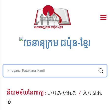
និយមន័យនៃពាក្យ :
いりみだれる
/
入り乱れ
る