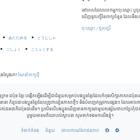
នៅពេលដែលលោកអ្នកចុះឈ្មោះ ឬចូល
ឃើញនូវបញ្ជីនៃពាក្យចំនួន ដែលនឹងប
ចុះឈ្មោះ / ចូលប្រើ
あたためる
とうじしゃ
ごしょく
こくふくする
ុងស្វែងរក?
ណែនាំពាក្យថ្មី
ុក្រម ជប៉ុន-ខ្មែរ បង្កើតឡើងដើម្បីជាជំនួយសម្រាប់បងប្អូនខ្មែរដែលកំពុងសិក្សាភាសាជប៉ុ
ាននានា ក៏ដូចជាបងប្អូនខ្មែរដែលត្រូវការរៀនភាសាថ្មីៗ និងបំពេញតម្រូវការផ្សេងៗ ដែលអាចពាក
របស់ជនជាតិជប៉ុនជាដើម។ ប្រសិនបើបងប្អូនឃើញមានពាក្យណាមួយសង្ស័យថាបកប្រែពុំបានត្
ឬមួយមានមតិយោបល់ស្ថាបនា សូមទាក់ទងមកយើងខ្ញុំ។
ទំនាក់ទំនង
ជំនួយ
គោលការណ៍ឯកជនភាព