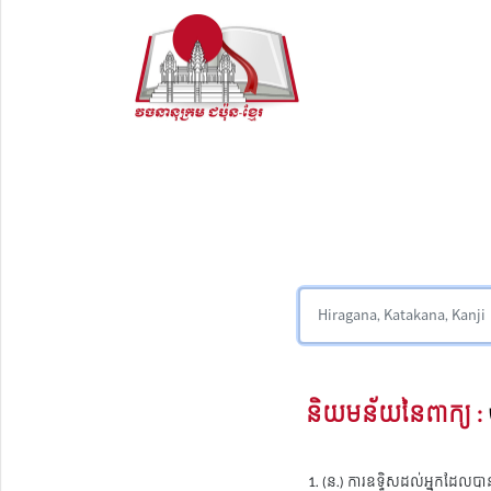
និយមន័យនៃពាក្យ :
(ន.) ការឧទ្ទិសដល់អ្នកដែលបាន