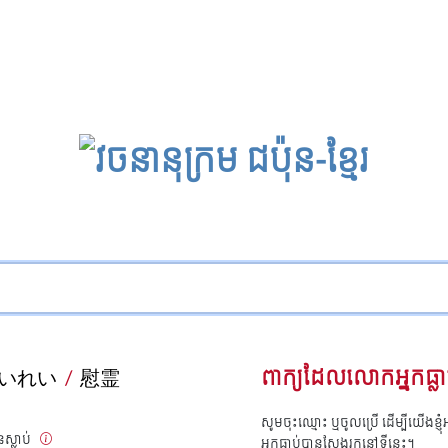
いれい
/
慰霊
ពាក្យដែលលោកអ្នកធ្លា
សូមចុះឈ្មោះ ឬចូលប្រើ ដើម្បីយើងខ្ញ
ស្លាប់
អ្នកធ្លាប់បានស្វែងរកនៅទីនេះ។