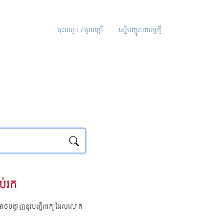
ចុះឈ្មោះ / ចូលប្រើ
ស្នើបញ្ចូលពាក្យថ្មី
ប់រក
ុំអាចបង្ហាញនូវបញ្ជីពាក្យដែលលោក