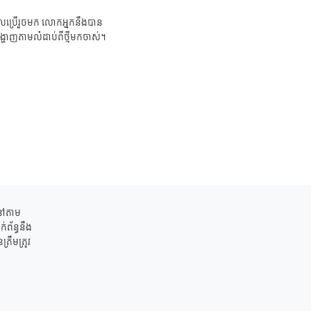
ប្រើរួចមក លោកអ្នកនឹងបាន
ង្ហាញតាមលំដាប់ពីថ្មីមកចាស់។
ននៅតាម
់ព័ន្ធនឹង
រឹមត្រូវ