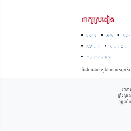
ពាក្យស្រដៀង
いどう
みち
たか
だきょう
りょうこう
コンディション
មិនមែនជាពាក្យដែលលោកអ្នកកំព
វចនាន
គ្រឹះស្ថ
វប្បធម៌