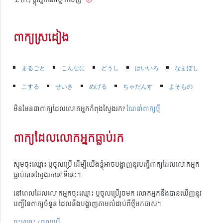
ពាក្យស្រដៀង
まるごと
こんなに
どうし
はいいろ
なまぼし
こする
せいき
めげる
ちゃだんす
よそもの
មិនមែនជាពាក្យដែលលោកអ្នកកំពុងស្វែងរក?
ណែនាំពាក្យថ្មី
ពាក្យដែលលោកអ្នកធ្លាប់រក
សូមចុះឈ្មោះ ឬចូលប្រើ ដើម្បីយើងខ្ញុំអាចបង្ហាញនូវបញ្ជីពាក្យដែលលោកអ្នក
ធ្លាប់បានស្វែងរកនៅទីនេះ។
នៅពេលដែលលោកអ្នកចុះឈ្មោះ ឬចូលប្រើរួចមក លោកអ្នកនឹងបានឃើញនូវ
បញ្ជីនៃពាក្យចំនួន ដែលនឹងបង្ហាញតាមលំដាប់ពីថ្មីមកចាស់។
ចុះឈ្មោះ / ចូលប្រើ