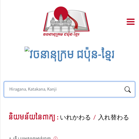
និយមន័យនៃពាក្យ :
いれかわる
/
入れ替わる
(កិ.) ប្តូរអ្នកណាម្នាក់ចេញ