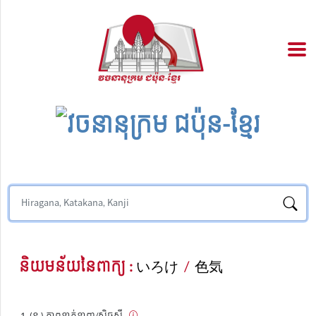
និយមន័យនៃពាក្យ :
いろけ
/
色気
(ន.) ភាពទាក់ទាញ/ស៊ិចស៊ី