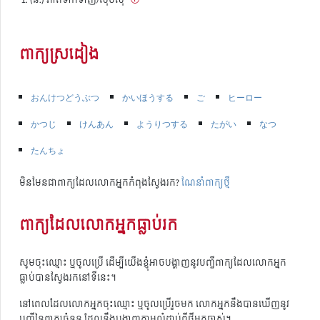
ពាក្យស្រដៀង
おんけつどうぶつ
かいほうする
ご
ヒーロー
かつじ
けんあん
ようりつする
たがい
なつ
たんちょ
មិនមែនជាពាក្យដែលលោកអ្នកកំពុងស្វែងរក?
ណែនាំពាក្យថ្មី
ពាក្យដែលលោកអ្នកធ្លាប់រក
សូមចុះឈ្មោះ ឬចូលប្រើ ដើម្បីយើងខ្ញុំអាចបង្ហាញនូវបញ្ជីពាក្យដែលលោកអ្នក
ធ្លាប់បានស្វែងរកនៅទីនេះ។
នៅពេលដែលលោកអ្នកចុះឈ្មោះ ឬចូលប្រើរួចមក លោកអ្នកនឹងបានឃើញនូវ
បញ្ជីនៃពាក្យចំនួន ដែលនឹងបង្ហាញតាមលំដាប់ពីថ្មីមកចាស់។