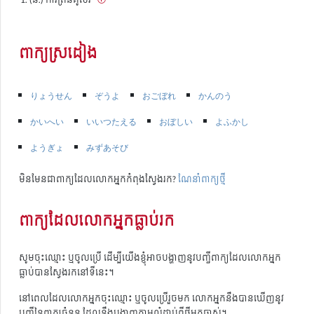
ពាក្យស្រដៀង
りょうせん
ぞうよ
おごぼれ
かんのう
かいへい
いいつたえる
おぼしい
よふかし
ようぎょ
みずあそび
មិនមែនជាពាក្យដែលលោកអ្នកកំពុងស្វែងរក?
ណែនាំពាក្យថ្មី
ពាក្យដែលលោកអ្នកធ្លាប់រក
សូមចុះឈ្មោះ ឬចូលប្រើ ដើម្បីយើងខ្ញុំអាចបង្ហាញនូវបញ្ជីពាក្យដែលលោកអ្នក
ធ្លាប់បានស្វែងរកនៅទីនេះ។
នៅពេលដែលលោកអ្នកចុះឈ្មោះ ឬចូលប្រើរួចមក លោកអ្នកនឹងបានឃើញនូវ
បញ្ជីនៃពាក្យចំនួន ដែលនឹងបង្ហាញតាមលំដាប់ពីថ្មីមកចាស់។