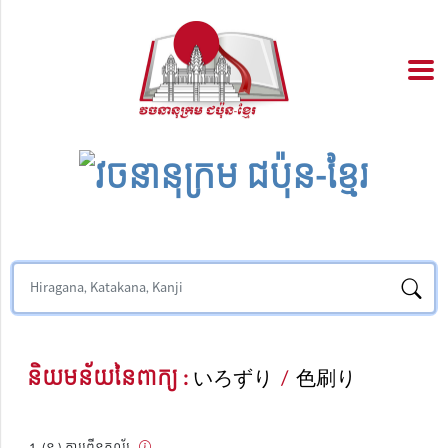
និយមន័យនៃពាក្យ :
いろずり
/
色刷り
(ន.) ការព្រីនគូល័រ