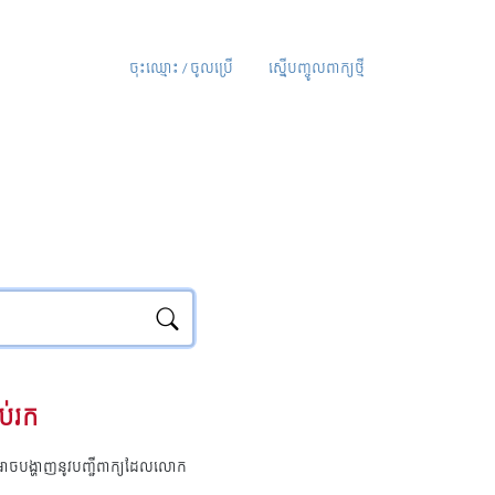
ចុះឈ្មោះ / ចូលប្រើ
ស្នើបញ្ចូលពាក្យថ្មី
ប់រក
ុំអាចបង្ហាញនូវបញ្ជីពាក្យដែលលោក