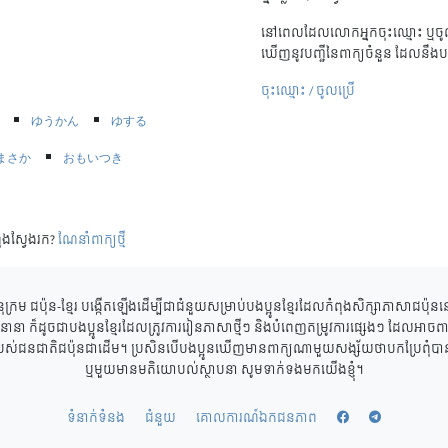
នៅពេលដែលលោកអ្នកចុះឈ្មោះ ឬចូល
ឃើញនូវបញ្ជីនៃពាក្យចំនួន ដែលនឹងប
ចុះឈ្មោះ / ចូលប្រើ
ゆうかん
ゆする
まさか
おもいつき
ុងស្វែងរក?
ណែនាំពាក្យថ្មី
ុក្រម ជប៉ុន-ខ្មែរ បង្កើតឡើងដើម្បីជាជំនួយសម្រាប់បងប្អូនខ្មែរដែលកំពុងសិក្សាភាសាជប៉ុ
ាននានា ក៏ដូចជាបងប្អូនខ្មែរដែលត្រូវការរៀនភាសាថ្មីៗ និងបំពេញតម្រូវការផ្សេងៗ ដែលអាចពាក
របស់ជនជាតិជប៉ុនជាដើម។ ប្រសិនបើបងប្អូនឃើញមានពាក្យណាមួយសង្ស័យថាបកប្រែពុំបានត្
ឬមួយមានមតិយោបល់ស្ថាបនា សូមទាក់ទងមកយើងខ្ញុំ។
ទំនាក់ទំនង
ជំនួយ
គោលការណ៍ឯកជនភាព