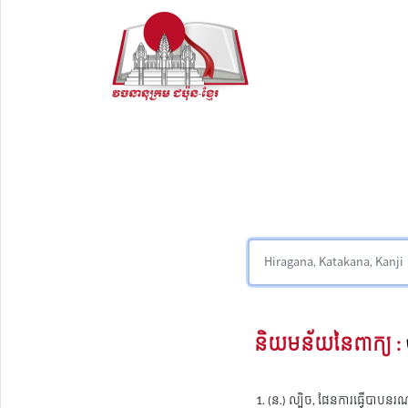
និយមន័យនៃពាក្យ :
(ន.) ល្បិច, ផែនការធ្វើបាបនរណ