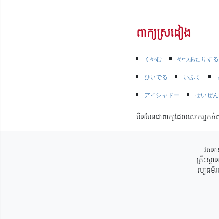
ពាក្យស្រដៀង
くやむ
やつあたりする
ひいでる
いふく
アイシャドー
せいぜん
មិនមែនជាពាក្យដែលលោកអ្នកកំព
វចនាន
គ្រឹះស្ថ
វប្បធម៌