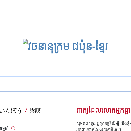
いんぼう
/
陰謀
ពាក្យដែលលោកអ្នកធ្លា
សូមចុះឈ្មោះ ឬចូលប្រើ ដើម្បីយើងខ្ញ
ាម្នាក់
អ្នកធ្លាប់បានស្វែងរកនៅទីនេះ។