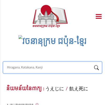
និយមន័យនៃពាក្យ :
うえじに
/
飢え死に
(ន.) ភាពស្រេកឃ្លាន