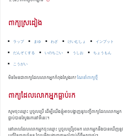
ពាក្យស្រដៀង
ラップ
まゆ
わざ
けいむしょ
インプット
だんぞくする
いのちごい
うしお
ちょうもん
こうがい
មិនមែនជាពាក្យដែលលោកអ្នកកំពុងស្វែងរក?
ណែនាំពាក្យថ្មី
ពាក្យដែលលោកអ្នកធ្លាប់រក
សូមចុះឈ្មោះ ឬចូលប្រើ ដើម្បីយើងខ្ញុំអាចបង្ហាញនូវបញ្ជីពាក្យដែលលោកអ្នក
ធ្លាប់បានស្វែងរកនៅទីនេះ។
នៅពេលដែលលោកអ្នកចុះឈ្មោះ ឬចូលប្រើរួចមក លោកអ្នកនឹងបានឃើញនូវ
បញ្ជីនៃពាក្យចំនួន ដែលនឹងបង្ហាញតាមលំដាប់ពីថ្មីមកចាស់។