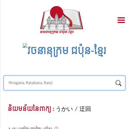
និយមន័យនៃពាក្យ :
うかい
/
迂回
(ន.) បង្វៀង (ផ្លូវវៀង), ជៀស