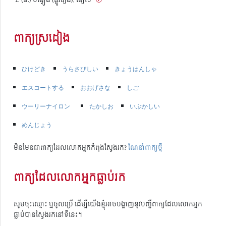
ពាក្យស្រដៀង
ひけどき
うらさびしい
きょうはんしゃ
エスコートする
おおげさな
しご
ウーリーナイロン
たかしお
いぶかしい
めんじょう
មិនមែនជាពាក្យដែលលោកអ្នកកំពុងស្វែងរក?
ណែនាំពាក្យថ្មី
ពាក្យដែលលោកអ្នកធ្លាប់រក
សូមចុះឈ្មោះ ឬចូលប្រើ ដើម្បីយើងខ្ញុំអាចបង្ហាញនូវបញ្ជីពាក្យដែលលោកអ្នក
ធ្លាប់បានស្វែងរកនៅទីនេះ។