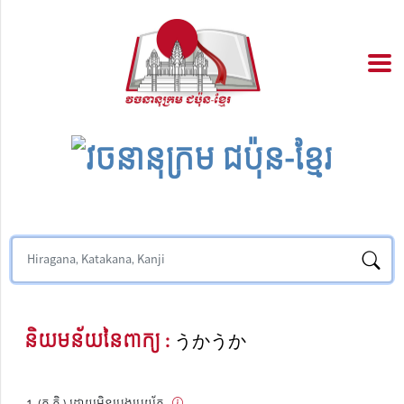
និយមន័យនៃពាក្យ :
うかうか
(គុ.កិ.) ដោយមិនប្រុងប្រយ័ត្ន