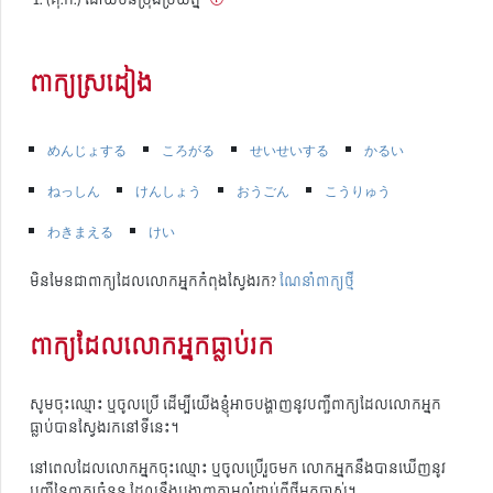
ពាក្យស្រដៀង
めんじょする
ころがる
せいせいする
かるい
ねっしん
けんしょう
おうごん
こうりゅう
わきまえる
けい
មិនមែនជាពាក្យដែលលោកអ្នកកំពុងស្វែងរក?
ណែនាំពាក្យថ្មី
ពាក្យដែលលោកអ្នកធ្លាប់រក
សូមចុះឈ្មោះ ឬចូលប្រើ ដើម្បីយើងខ្ញុំអាចបង្ហាញនូវបញ្ជីពាក្យដែលលោកអ្នក
ធ្លាប់បានស្វែងរកនៅទីនេះ។
នៅពេលដែលលោកអ្នកចុះឈ្មោះ ឬចូលប្រើរួចមក លោកអ្នកនឹងបានឃើញនូវ
បញ្ជីនៃពាក្យចំនួន ដែលនឹងបង្ហាញតាមលំដាប់ពីថ្មីមកចាស់។