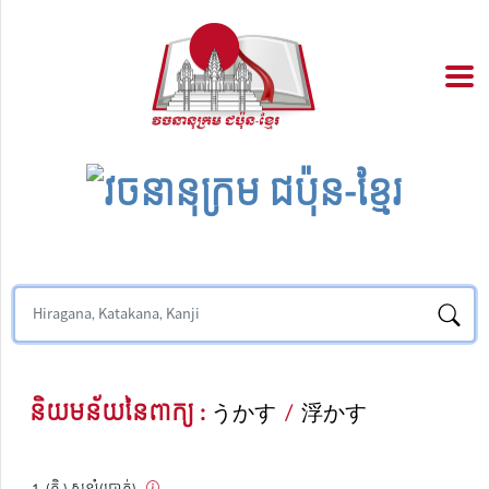
និយមន័យនៃពាក្យ :
うかす
/
浮かす
(កិ​.) សន្សំ(ប្រាក់)