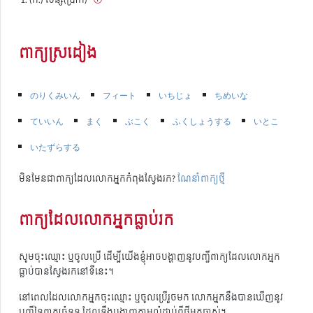
ពាក្យស្រដៀង
のりくみいん
フィート
いちじょ
ちめいな
ていいん
まく
ぶこく
ふくしょうする
いとこ
いたずらする
មិនមែនជាពាក្យដែលលោកអ្នកកំពុងស្វែងរក?
ណែនាំពាក្យថ្មី
ពាក្យដែលលោកអ្នកធ្លាប់រក
សូមចុះឈ្មោះ ឬចូលប្រើ ដើម្បីយើងខ្ញុំអាចបង្ហាញនូវបញ្ជីពាក្យដែលលោកអ្នក
ធ្លាប់បានស្វែងរកនៅទីនេះ។
នៅពេលដែលលោកអ្នកចុះឈ្មោះ ឬចូលប្រើរួចមក លោកអ្នកនឹងបានឃើញនូវ
បញ្ជីនៃពាក្យចំនួន ដែលនឹងបង្ហាញតាមលំដាប់ពីថ្មីមកចាស់។