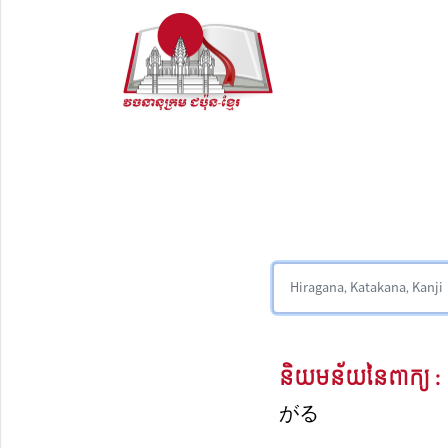
និយមន័យនៃពាក្យ :
がる