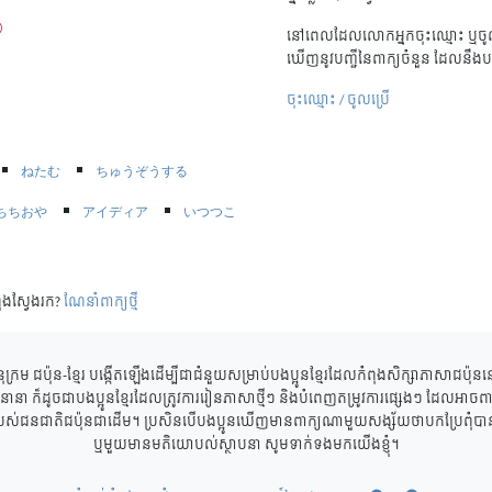
នៅពេលដែលលោកអ្នកចុះឈ្មោះ ឬចូល
ឃើញនូវបញ្ជីនៃពាក្យចំនួន ដែលនឹងប
ចុះឈ្មោះ / ចូលប្រើ
ねたむ
ちゅうぞうする
ちちおや
アイディア
いつつこ
ុងស្វែងរក?
ណែនាំពាក្យថ្មី
ុក្រម ជប៉ុន-ខ្មែរ បង្កើតឡើងដើម្បីជាជំនួយសម្រាប់បងប្អូនខ្មែរដែលកំពុងសិក្សាភាសាជប៉ុ
ាននានា ក៏ដូចជាបងប្អូនខ្មែរដែលត្រូវការរៀនភាសាថ្មីៗ និងបំពេញតម្រូវការផ្សេងៗ ដែលអាចពាក
របស់ជនជាតិជប៉ុនជាដើម។ ប្រសិនបើបងប្អូនឃើញមានពាក្យណាមួយសង្ស័យថាបកប្រែពុំបានត្
ឬមួយមានមតិយោបល់ស្ថាបនា សូមទាក់ទងមកយើងខ្ញុំ។