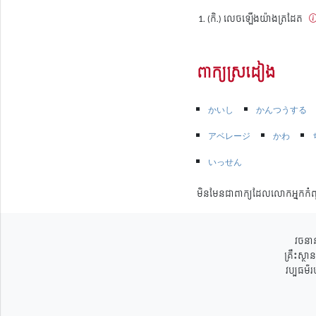
(កិ.) លេចឡើងយ៉ាងត្រដែត
ពាក្យស្រដៀង
かいし
かんつうする
アベレージ
かわ
いっせん
មិនមែនជាពាក្យដែលលោកអ្នកកំព
វចនាន
គ្រឹះស្ថ
វប្បធម៌