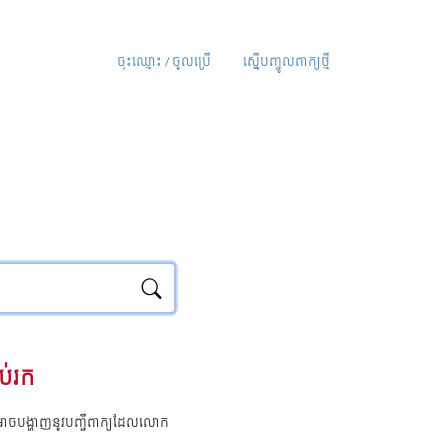
ចុះឈ្មោះ / ចូលប្រើ
ស្នើបញ្ចូលពាក្យថ្មី
ប់រក
ុំអាចបង្ហាញនូវបញ្ជីពាក្យដែលលោក