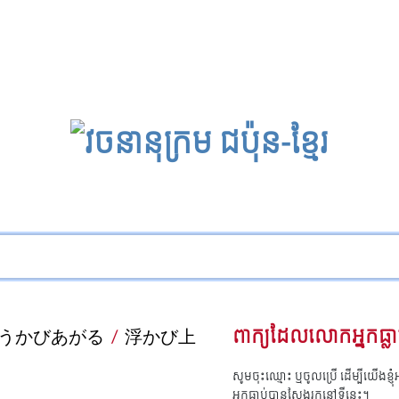
うかびあがる
/
浮かび上
ពាក្យដែលលោកអ្នកធ្លា
សូមចុះឈ្មោះ ឬចូលប្រើ ដើម្បីយើងខ្ញ
អ្នកធ្លាប់បានស្វែងរកនៅទីនេះ។