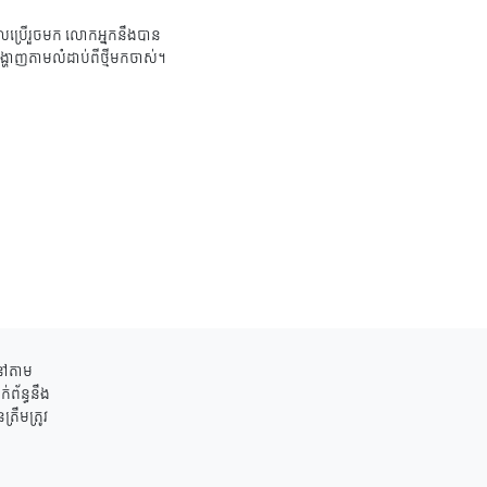
ប្រើរួចមក លោកអ្នកនឹងបាន
ង្ហាញតាមលំដាប់ពីថ្មីមកចាស់។
ននៅតាម
់ព័ន្ធនឹង
រឹមត្រូវ